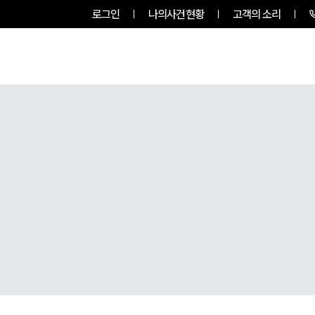
로그인
나의사건현황
고객의 소리
팀소개
업무사례
업무분야