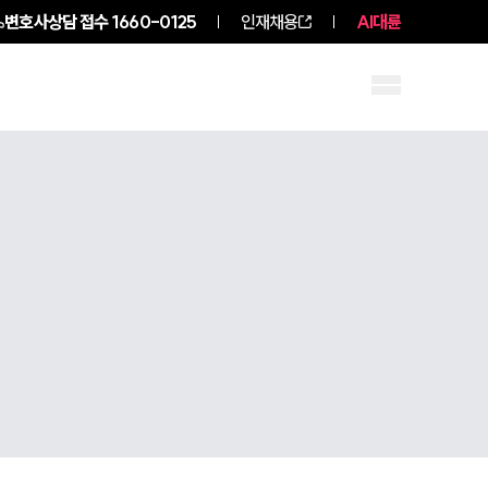
변호사상담 접수
1660-0125
인재채용
AI대륜
구성원 소개
소식/자료