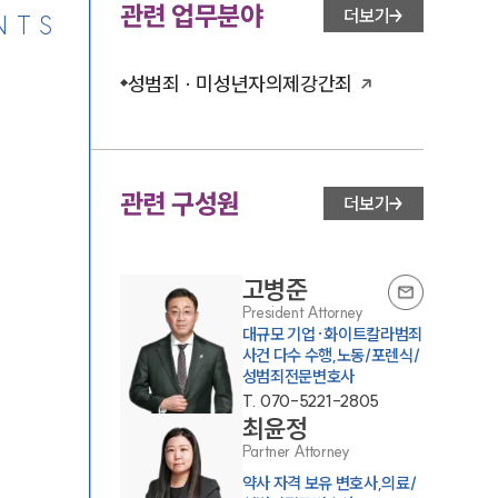
관련 업무분야
더보기
NTS
성범죄 · 미성년자의제강간죄
관련 구성원
더보기
고병준
President Attorney
대규모 기업·화이트칼라범죄
사건 다수 수행,노동/포렌식/
성범죄전문변호사
T.
070-5221-2805
최윤정
Partner Attorney
약사 자격 보유 변호사,의료/