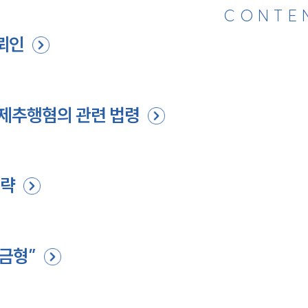
CONTE
뢰인
제추행혐의 관련 법령
전략
금형”