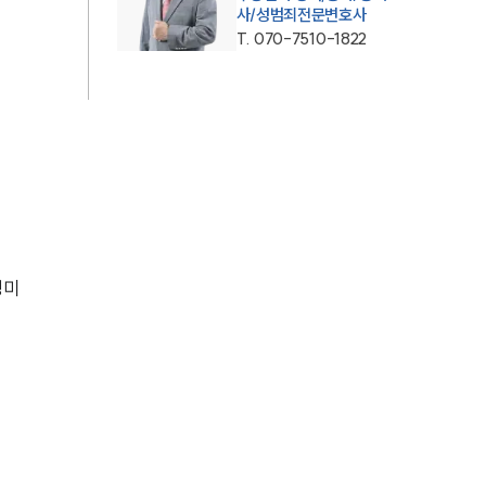
사/성범죄전문변호사
AI대륜
T.
070-7510-1822
업무사례
주요 업무사례
사례분석/최신동향
법률정보
법률지식인
경미
고객후기
업무분야
성범죄대응부 업무