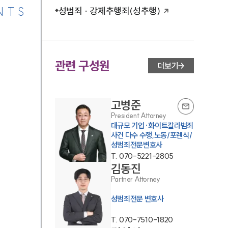
NTS
성범죄 · 강제추행죄(성추행)
관련 구성원
더보기
고병준
President Attorney
대규모 기업·화이트칼라범죄
사건 다수 수행,노동/포렌식/
성범죄전문변호사
T.
070-5221-2805
김동진
Partner Attorney
성범죄전문 변호사
T.
070-7510-1820