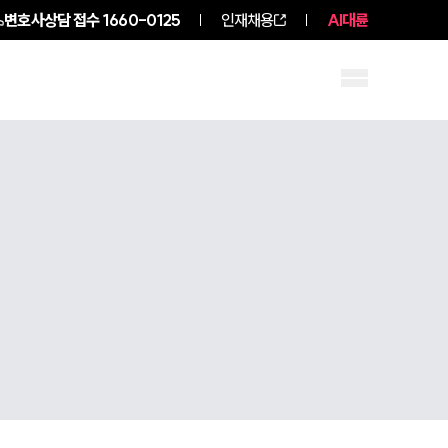
변호사상담 접수
1660-0125
인재채용
AI대륜
구성원 소개
소식/자료