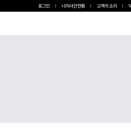
로그인
나의사건현황
고객의 소리
팀소개
업무사례
업무분야