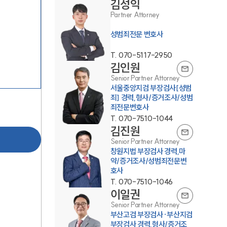
김성익
Partner Attorney
성범죄전문 변호사
T.
070-5117-2950
김인원
Senior Partner Attorney
서울중앙지검 부장검사[성범
팀소개
죄] 경력,형사/증거조사/성범
죄전문변호사
T.
070-7510-1044
팀소개
김진원
Senior Partner Attorney
대륜의 강점
창원지법 부장검사 경력,마
약/증거조사/성범죄전문변
오시는 길
호사
T.
070-7510-1046
글로벌 파트너 로펌
이일권
고객의 소리
Senior Partner Attorney
부산고검 부장검사·부산지검
통합검색
부장검사 경력,형사/증거조