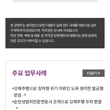
구성원 소개
성범죄전문변호사
본 콘텐츠는 법무법인(유한) 대륜의 실제 업무 사례를 바탕으로 일부
각색하여 작성되었으며, 저작권은 당사에 귀속됩니다.
소식/자료
무단 전재, 복제 및 배포 등 저작권 침해 행위에 대해서는 관련 법령에
따른 조치가 이루어질 수 있습니다.
언론보도
공지사항
법률 블로그
법률서식
뉴스레터/브로슈어
세미나
주요 업무사례
더보기
대륜법률상담예약
강제추행으로 징역형 위기 의뢰인 도와 경미한 벌금형
받음
대륜법률상담예약
순천성범죄전문변호사 조력으로 강제추행 무죄 판결