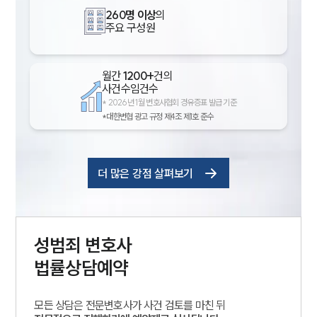
260명 이상
의
주요 구성원
월간
1200+
건의
사건수임건수
*
2026년 1월 변호사협회 경유증표 발급 기준
*대한변협 광고 규정 제4조 제1호 준수
더 많은 강점 살펴보기
성범죄
변호사
법률상담예약
모든 상담은 전문변호사가 사건 검토를 마친 뒤