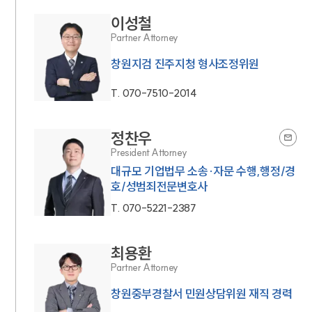
이성철
Partner Attorney
창원지검 진주지청 형사조정위원
T.
070-7510-2014
정찬우
President Attorney
대규모 기업법무 소송·자문 수행,행정/경
호/성범죄전문변호사
T.
070-5221-2387
최용환
Partner Attorney
창원중부경찰서 민원상담위원 재직 경력