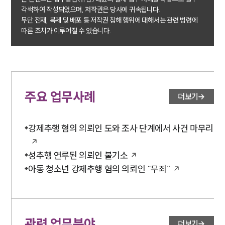
각색하여 작성되었으며, 저작권은 당사에 귀속됩니다.
무단 전재, 복제 및 배포 등 저작권 침해 행위에 대해서는 관련 법령에
소식/자료
따른 조치가 이루어질 수 있습니다.
언론보도
공지사항
법률 블로그
법률서식
뉴스레터/브로슈어
주요 업무사례
더보기
세미나
강제추행 혐의 의뢰인 도와 조사 단계에서 사건 마무리
대륜법률상담예약
성추행 연루된 의뢰인 불기소
대륜법률상담예약
아동 청소년 강제추행 혐의 의뢰인 “무죄”
관련 업무분야
더보기