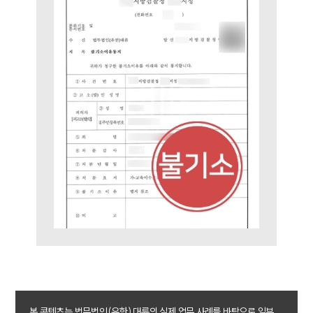
통합검색
AI대륜
업무사례
주요 업무사례
사례분석/최신동향
법률정보
법률지식인
고객후기
업무분야
성범죄대응부 업무
전체
구성원 소개
성범죄전문변호사
본 콘텐츠는 법무법인(유한) 대륜의 실제 업무 사례를 바탕으로 일부