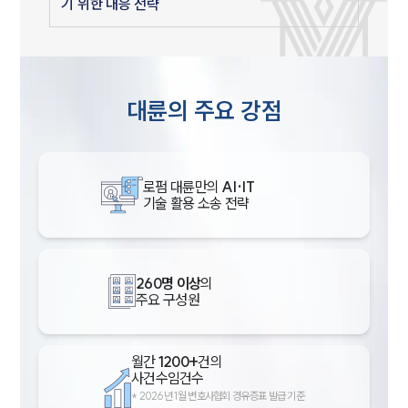
기 위한 대응 전략
대륜의 주요 강점
로펌 대륜만의
AI·IT
기술 활용 소송 전략
260명 이상
의
주요 구성원
월간
1200+
건의
사건수임건수
*
2026년 1월 변호사협회 경유증표 발급 기준