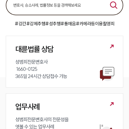
#강간
#강제추행
#성추행
#통매음
#카메라등이용촬영죄
대륜법률 상담
성범죄전문변호사 

 1660-0125 

365일 24시간 상담접수 가능
업무사례
성범죄전문변호사의 전문성을 

엿볼 수 있는 업무사례