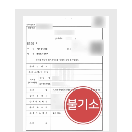
팀소개
팀소개
대륜의 강점
오시는 길
글로벌 파트너 로펌
고객의 소리
통합검색
AI대륜
업무사례
주요 업무사례
사례분석/최신동향
법률정보
법률지식인
고객후기