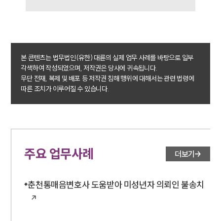
업무분야
성범죄대응부 업무
본 콘텐츠는 법무법인(유한) 대륜의 실제 업무 사례를 바탕으로 일부
전체
각색하여 작성되었으며, 저작권은 당사에 귀속됩니다.
무단 전재, 복제 및 배포 등 저작권 침해 행위에 대해서는 관련 법령에
따른 조치가 이루어질 수 있습니다.
구성원 소개
성범죄전문변호사
소식/자료
주요 업무사례
더보기
언론보도
공지사항
춘천통매음변호사 도움받아 미성년자 의뢰인 불송치
법률 블로그
법률서식
뉴스레터/브로슈어
세미나