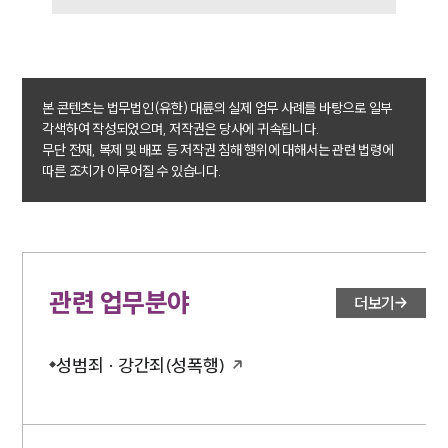
전체
구성원 소개
본 콘텐츠는 법무법인(유한) 대륜의 실제 업무 사례를 바탕으로 일부
성범죄전문변호사
각색하여 작성되었으며, 저작권은 당사에 귀속됩니다.
무단 전재, 복제 및 배포 등 저작권 침해 행위에 대해서는 관련 법령에
따른 조치가 이루어질 수 있습니다.
소식/자료
언론보도
공지사항
법률 블로그
법률서식
관련 업무분야
뉴스레터/브로슈어
더보기
세미나
성범죄 · 강간죄(성폭행)
대륜법률상담예약
대륜법률상담예약