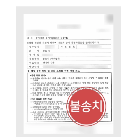
팀소개
대륜의 강점
오시는 길
글로벌 파트너 로펌
고객의 소리
통합검색
AI대륜
업무사례
주요 업무사례
사례분석/최신동향
법률정보
법률지식인
고객후기
업무분야
성범죄대응부 업무