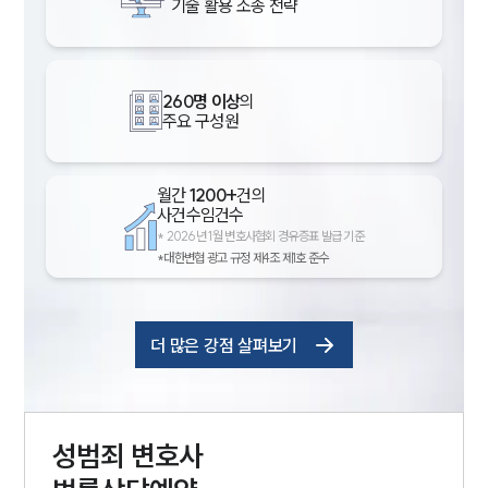
기술 활용 소송 전략
260명 이상
의
주요 구성원
월간
1200+
건의
사건수임건수
*
2026년 1월 변호사협회 경유증표 발급 기준
*대한변협 광고 규정 제4조 제1호 준수
더 많은 강점 살펴보기
성범죄
변호사