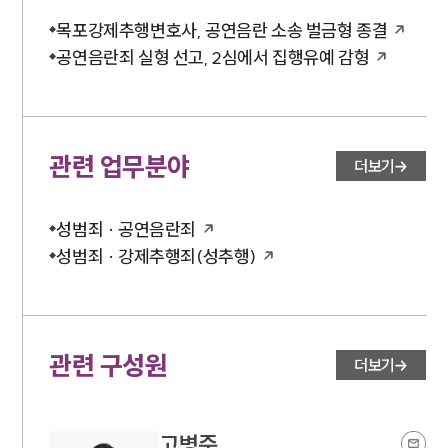
언론보도
목포강제추행변호사, 공연음란 소송 벌금형 종결
공지사항
공연음란죄 실형 선고, 2심에서 집행유예 감형
법률 블로그
법률서식
뉴스레터/브로슈어
세미나
관련 업무분야
더보기
대륜법률상담예약
성범죄 · 공연음란죄
대륜법률상담예약
성범죄 · 강제추행죄(성추행)
관련 구성원
더보기
고병준