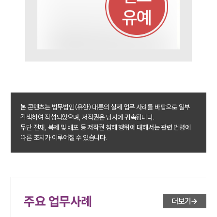
업무사례
주요 업무사례
사례분석/최신동향
법률정보
법률지식인
고객후기
업무분야
본 콘텐츠는 법무법인(유한) 대륜의 실제 업무 사례를 바탕으로 일부
성범죄대응부 업무
각색하여 작성되었으며, 저작권은 당사에 귀속됩니다.
전체
무단 전재, 복제 및 배포 등 저작권 침해 행위에 대해서는 관련 법령에
따른 조치가 이루어질 수 있습니다.
구성원 소개
성범죄전문변호사
주요 업무사례
더보기
소식/자료