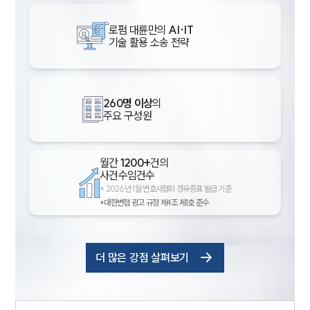
로펌 대륜만의
AI·IT
기술 활용 소송 전략
260명 이상
의
주요 구성원
월간
1200+
건의
사건수임건수
*
2026년 1월 변호사협회 경유증표 발급 기준
*대한변협 광고 규정 제4조 제1호 준수
더 많은 강점 살펴보기