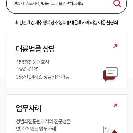
#강간
#강제추행
#성추행
#통매음
#카메라등이용촬영죄
대륜법률 상담
성범죄전문변호사 

 1660-0125 

365일 24시간 상담접수 가능
업무사례
성범죄전문변호사의 전문성을 

엿볼 수 있는 업무사례