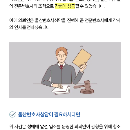
통합검색
의 전문변호사의 조력으로 
감형에 성공
할 수 있었습니다.
AI대륜
이에 의뢰인은 울산변호사상담을 진행해 준 전문변호사에게 감사
업무사례
의 인사를 전하셨습니다.
주요 업무사례
사례분석/최신동향
법률정보
법률지식인
고객후기
업무분야
성범죄대응부 업무
전체
울산변호사상담이 필요하시다면
구성원 소개
위 사건은 성매매 알선 업소를 운영한 의뢰인이 감형을 위해 항소
성범죄전문변호사