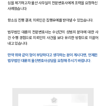
심을 제기하고자 울산 사무실의 전문변호사에게 조력을 요청하신 
사례였습니다.
소식/자료
항소심 진행 결과, 의뢰인은 집행유예를 받아낼 수 있었습니다.
언론보도
공지사항
법무법인 대륜의 전문변호사는 수년간의 성범죄 분야에 대한 사
법률 블로그
건 수행 경험으로 의뢰인의 사건을 보다 유리한 방향으로 이끌어
법률서식
뉴스레터/브로슈어
내고 있습니다.
세미나
만약 위와 같이 형이 부당하다고 생각하는 분이 계시다면, 언제든 
법무법인 대륜의 울산변호사상담을 요청해 주시기 바랍니다.
대륜법률상담예약
대륜법률상담예약