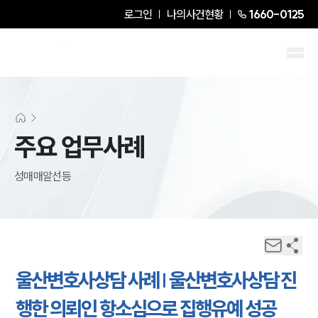
로그인
나의사건현황
1660-0125
주요 업무사례
성매매알선등
울산변호사상담 사례 | 울산변호사상담 진
행한 의뢰인 항소심으로 집행유예 성공