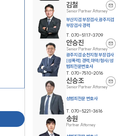
김철
Senior Partner Attorney
부산지검 부장검사,광주지검
부장검사 경력
T.
070-5117-3709
안승진
Senior Partner Attorney
광주지검 순천지청 부장검사
팀소개
[성폭력] 경력,마약/형사/성
범죄전문변호사
팀소개
T.
070-7510-2016
신승조
대륜의 강점
Senior Partner Attorney
오시는 길
성범죄전문 변호사
글로벌 파트너 로펌
T.
070-5221-3616
송원
고객의 소리
Partner Attorney
통합검색