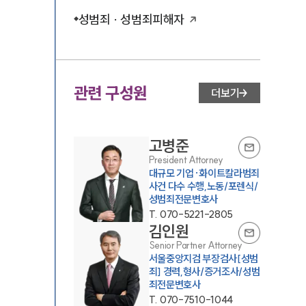
성범죄 · 성범죄피해자
관련 구성원
더보기
고병준
President Attorney
대규모 기업·화이트칼라범죄
사건 다수 수행,노동/포렌식/
성범죄전문변호사
T.
070-5221-2805
김인원
Senior Partner Attorney
서울중앙지검 부장검사[성범
죄] 경력,형사/증거조사/성범
죄전문변호사
T.
070-7510-1044