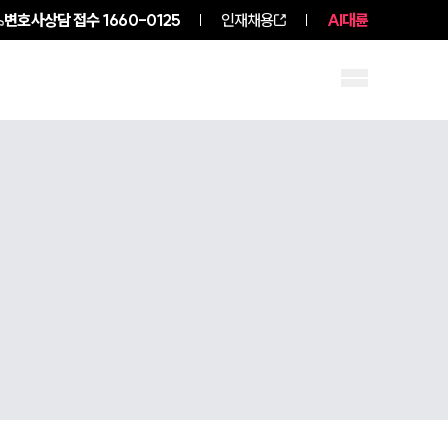
변호사상담 접수
1660-0125
인재채용
AI대륜
구성원 소개
소식/자료