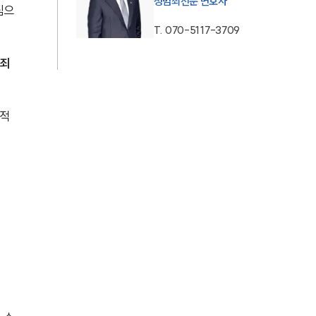
성범죄전문 변호사
심으
AI대륜
T.
070-5117-3709
죄 
업무사례
주요 업무사례
적 
사례분석/최신동향
법률정보
법률지식인
고객후기
업무분야
성범죄대응부 업무