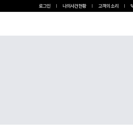
로그인
나의사건현황
고객의 소리
팀소개
업무사례
업무분야