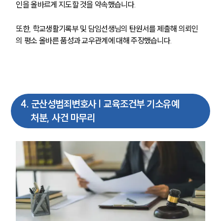
인을 올바르게 지도할 것을 약속했습니다.
또한, 학교생활기록부 및 담임선생님의 탄원서를 제출해 의뢰인
의 평소 올바른 품성과 교우관계에 대해 주장했습니다.
팀소개
팀소개
대륜의 강점
오시는 길
4
.
군산성범죄변호사 | 교육조건부 기소유예
글로벌 파트너 로펌
처분, 사건 마무리
고객의 소리
통합검색
AI대륜
업무사례
주요 업무사례
사례분석/최신동향
법률정보
법률지식인