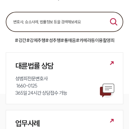
#강간
#강제추행
#성추행
#통매음
#카메라등이용촬영죄
대륜법률 상담
성범죄전문변호사 

 1660-0125 

365일 24시간 상담접수 가능
업무사례