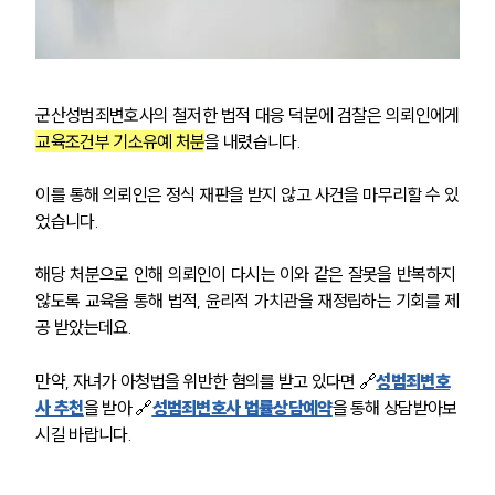
고객후기
업무분야
군산성범죄변호사의 철저한 법적 대응 덕분에 검찰은 의뢰인에게 
성범죄대응부 업무
교육조건부 기소유예 처분
을 내렸습니다.
전체
이를 통해 의뢰인은 정식 재판을 받지 않고 사건을 마무리할 수 있
었습니다.
구성원 소개
성범죄전문변호사
해당 처분으로 인해 의뢰인이 다시는 이와 같은 잘못을 반복하지 
않도록 교육을 통해 법적, 윤리적 가치관을 재정립하는 기회를 제
공 받았는데요.
소식/자료
만약, 자녀가 아청법을 위반한 혐의를 받고 있다면 🔗
성범죄변호
언론보도
사 추천
을 받아 🔗
성범죄변호사 법률상담예약
을 통해 상담받아보
공지사항
시길 바랍니다.
법률 블로그
법률서식
뉴스레터/브로슈어