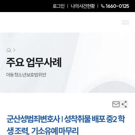
로그인
나의사건현황
1660-0125
주요 업무사례
아동청소년보호법위반
군산성범죄변호사 | 성착취물 배포 중2 학
생 조력, 기소유예 마무리