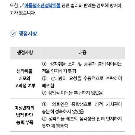
또한, 🔗
아동청소년성착취물
 관련 법리와 판례를 검토해 방어하
고자 했습니다.
쟁점사항
쟁점사항
내용
① 성착취물 소지 및 공유가 불법적이라는 
성착취물 
점을 인지하지 못함
배포의 
② 상대방의 요청을 수동적으로 수락하여 
고의성 여부
배포함
③ 상업적 이득을 추구하지 않았음
① 의뢰인은 중학생으로 성적 가치관이 
미성년자의 
충분히 성숙하지 않았음
법적 판단 
② 성착취물 배포의 심각성을 전혀 인지하지 
능력 부족
못한 채 행동함