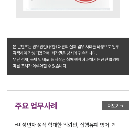
업무사례
주요 업무사례
사례분석/최신동향
법률정보
법률지식인
본 콘텐츠는 법무법인(유한) 대륜의 실제 업무 사례를 바탕으로 일부
고객후기
각색하여 작성되었으며, 저작권은 당사에 귀속됩니다.
무단 전재, 복제 및 배포 등 저작권 침해 행위에 대해서는 관련 법령에
따른 조치가 이루어질 수 있습니다.
업무분야
성범죄대응부 업무
전체
주요 업무사례
더보기
구성원 소개
성범죄전문변호사
미성년자 성적 학대한 의뢰인, 집행유예 방어