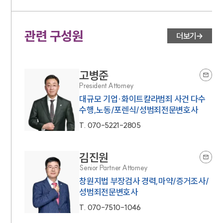
소식/자료
관련 구성원
언론보도
더보기
공지사항
법률 블로그
법률서식
고병준
뉴스레터/브로슈어
세미나
President Attorney
대규모 기업·화이트칼라범죄 사건 다수
수행,노동/포렌식/성범죄전문변호사
대륜법률상담예약
T.
070-5221-2805
대륜법률상담예약
김진원
Senior Partner Attorney
창원지법 부장검사 경력,마약/증거조사/
성범죄전문변호사
T.
070-7510-1046