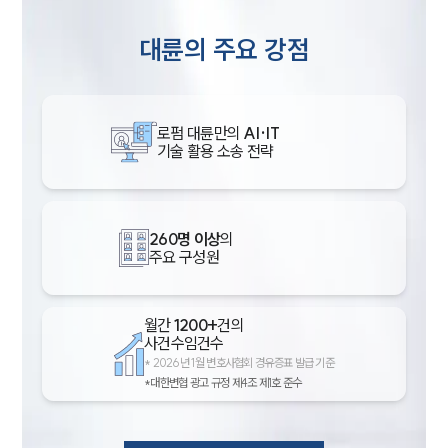
대륜의 주요 강점
로펌 대륜만의
AI·IT
기술 활용 소송 전략
260명 이상
의
주요 구성원
월간
1200+
건의
사건수임건수
*
2026년 1월 변호사협회 경유증표 발급 기준
*대한변협 광고 규정 제4조 제1호 준수