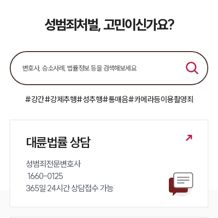
성범죄처벌, 고민이신가요?
#강간
#강제추행
#성추행
#통매음
#카메라등이용촬영죄
대륜법률 상담
성범죄전문변호사 

 1660-0125 

365일 24시간 상담접수 가능