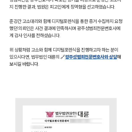
오시는 길
지 진행한 결과, 법원은 피고인에게 징역형을 선고하였습니다.
글로벌 파트너 로펌
고객의 소리
통합검색
준강간 고소대리와 함께 디지털포렌식을 통한 증거 수집까지 요청
AI대륜
했던 의뢰인은 사건 결과에 만족하시며 광주성범죄전문변호사에
게 감사 인사를 전하셨습니다.
업무사례
위 상황처럼 고소와 함께 디지털포렌식을 진행하고자 하는 분이 
주요 업무사례
있으시다면, 법무법인 대륜의 🔗
광주성범죄전문변호사와 상담
해 
사례분석/최신동향
보시길 바랍니다.
법률정보
법률지식인
고객후기
업무분야
성범죄대응부 업무
전체