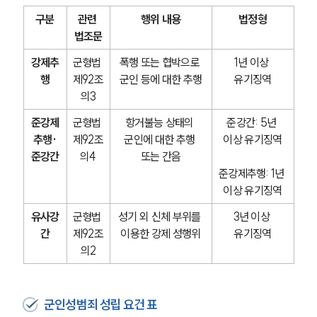
구분
관련 
행위 내용
법정형
법조문
강제추
군형법 
폭행 또는 협박으로 
1년 이상 
행
제92조
군인 등에 대한 추행
유기징역
의3
준강제
군형법 
항거불능 상태의 
준강간: 5년 
추행·
제92조
군인에 대한 추행 
이상 유기징역
준강간
의4
또는 간음
준강제추행: 1년 
이상 유기징역
유사강
군형법 
성기 외 신체 부위를 
3년 이상 
간
제92조
이용한 강제 성행위
유기징역
의2
군인성범죄 성립 요건 표