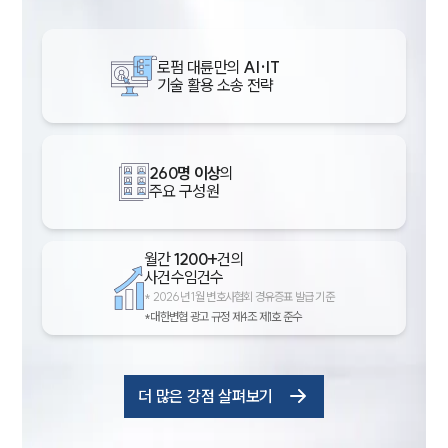
로펌 대륜만의
AI·IT
기술 활용 소송 전략
260명 이상
의
주요 구성원
월간
1200+
건의
사건수임건수
*
2026년 1월 변호사협회 경유증표 발급 기준
*대한변협 광고 규정 제4조 제1호 준수
더 많은 강점 살펴보기