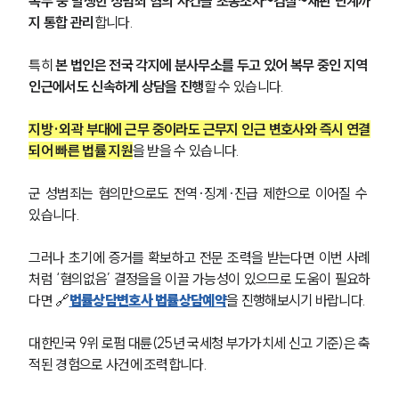
복무 중 발생한 성범죄 혐의 사건을 초동조사~검찰~재판 단계까
업무사례
지 통합 관리
합니다.
주요 업무사례
특히
 본 법인은 전국 각지에 분사무소를 두고 있어 복무 중인 지역 
사례분석/최신동향
인근에서도 신속하게 상담을 진행
할 수 있습니다.
법률정보
법률지식인
고객후기
지방·외곽 부대에 근무 중이라도 근무지 인근 변호사와 즉시 연결
되어 빠른 법률 지원
을 받을 수 있습니다.
업무분야
군 성범죄는 혐의만으로도 전역·징계·진급 제한으로 이어질 수 
있습니다.
성범죄대응부 업무
전체
그러나 초기에 증거를 확보하고 전문 조력을 받는다면 이번 사례
처럼 ‘혐의없음’ 결정을을 이끌 가능성이 있으므로 도움이 필요하
구성원 소개
다면 🔗
법률상담변호사 법률상담예약
을 진행해보시기 바랍니다.
성범죄전문변호사
대한민국 9위 로펌 대륜(25년 국세청 부가가치세 신고 기준)은 축
적된 경험으로 사건에 조력합니다.
소식/자료