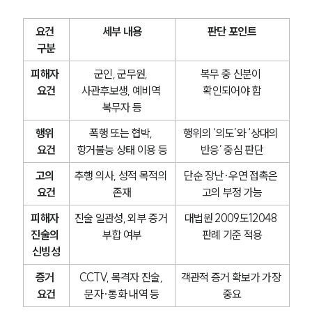
요건 
세부 내용
판단 포인트
구분
피해자 
군인, 군무원, 
복무 중 신분이 
요건
사관후보생, 예비역 
확인되어야 함
복무자 등
행위 
폭행 또는 협박, 
행위의 ‘의도’와 ‘상대의 
요건
항거불능 상태 이용 등
반응’ 중심 판단
고의 
추행 의사, 성적 목적의 
단순 장난·우연 접촉은 
요건
존재
고의 부정 가능
피해자 
진술 일관성, 외부 증거 
대법원 2009도12048 
진술의 
부합 여부
판례 기준 적용
신빙성
증거 
CCTV, 목격자 진술, 
객관적 증거 확보가 가장 
요건
문자·통화 내역 등
중요