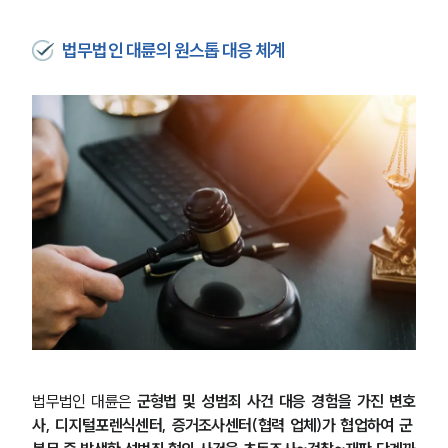
법무법인 대륜의 원스톱 대응 체계
팀소개
팀소개
대륜의 강점
오시는 길
글로벌 파트너 로펌
고객의 소리
통합검색
법무법인 대륜은 
군형법 및 성범죄 사건 대응 경험을 가진 변호
AI대륜
사, 디지털포렌식센터, 증거조사센터(협력 업체)가 협업하여 군 