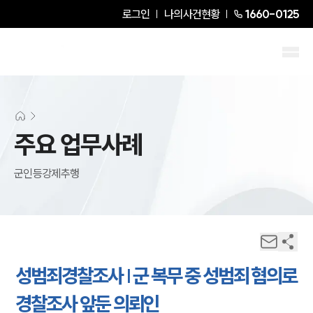
로그인
나의사건현황
1660-0125
주요 업무사례
군인등강제추행
성범죄경찰조사 | 군 복무 중 성범죄 혐의로
경찰조사 앞둔 의뢰인