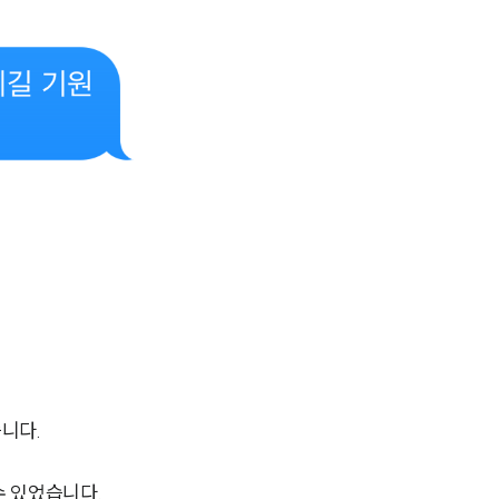
AI대륜
업무사례
주요 업무사례
사례분석/최신동향
법률정보
법률지식인
고객후기
업무분야
니다.
성범죄대응부 업무
수 있었습니다.