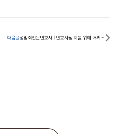
세미나
대륜법률상담예약
대륜법률상담예약
다음글
성범죄전문변호사 | 변호사님 저를 위해 애써주셔서 감사합니다.