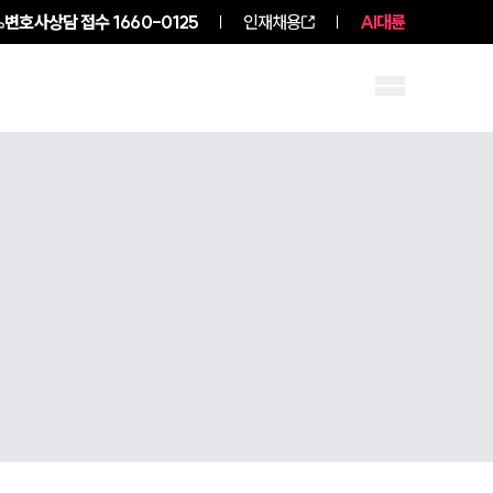
변호사상담 접수
1660-0125
인재채용
AI대륜
구성원 소개
소식/자료