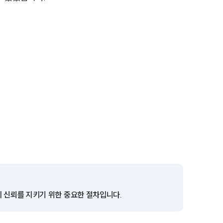
전체
구성원 소개
성범죄전문변호사
소식/자료
언론보도
공지사항
법률 블로그
법률서식
의 신뢰를 지키기 위한 중요한 절차입니다.
뉴스레터/브로슈어