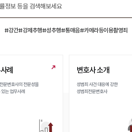
#강간
#강제추행
#성추행
#통매음
#카메라등이용촬영죄
무사례
변호사 소개
전문변호사의 전문성을 

성범죄 사건 대응에 강한 

수 있는 업무사례
성범죄전문변호사