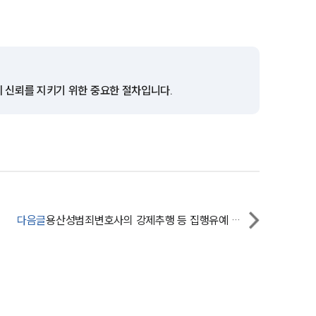
전체
구성원 소개
의 신뢰를 지키기 위한 중요한 절차입니다.
성범죄전문변호사
소식/자료
언론보도
공지사항
다음글
용산성범죄변호사의 강제추행 등 집행유예 후기
법률 블로그
법률서식
뉴스레터/브로슈어