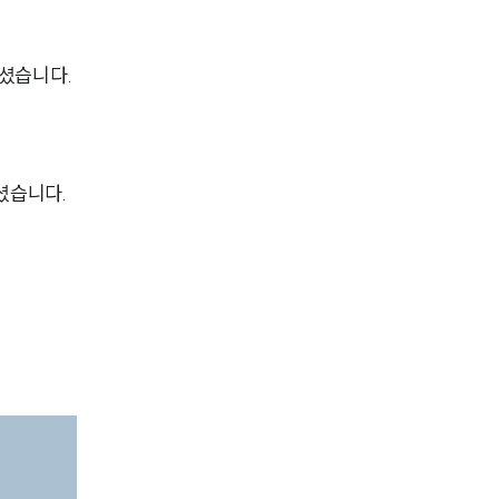
셨습니다.
셨습니다.
팀소개
팀소개
대륜의 강점
오시는 길
글로벌 파트너 로펌
고객의 소리
통합검색