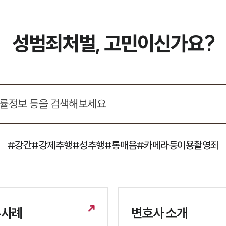
성범죄처벌, 고민이신가요?
#강간
#강제추행
#성추행
#통매음
#카메라등이용촬영죄
무사례
변호사 소개