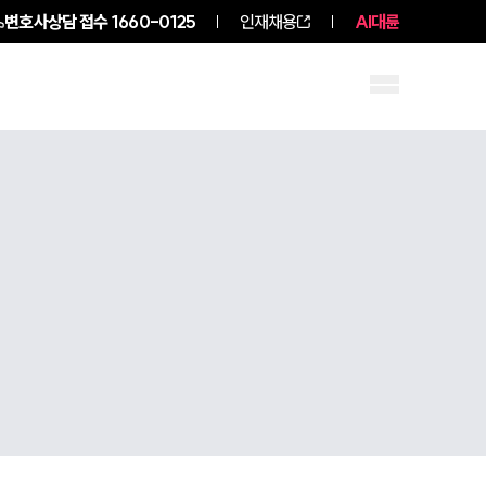
변호사상담 접수
1660-0125
인재채용
AI대륜
구성원 소개
소식/자료