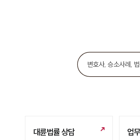
대륜법률 상담
업