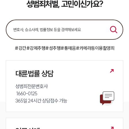
성범죄처벌, 고민이신가요?
업무사례
주요 업무사례
사례분석/최신동향
법률정보
법률지식인
고객후기
#강간
#강제추행
#성추행
#통매음
#카메라등이용촬영죄
업무분야
성범죄대응부 업무
대륜법률 상담
전체
성범죄전문변호사 

 1660-0125 

구성원 소개
365일 24시간 상담접수 가능
성범죄전문변호사
소식/자료