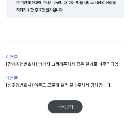
련 기관에 신고해 주시기 바랍니다. 이는 법률 서비스 시장의 신뢰를
지키기 위한 중요한 절차입니다.
이전글
[강제추행변호사] 밤까지 고생해주셔서 좋은 결과로 마무리되었습니다.
팀소개
다음글
팀소개
[성추행변호사] 아무도 모르게 빨리 끝내주셔서 감사합니다.
대륜의 강점
오시는 길
글로벌 파트너 로펌
고객의 소리
목록보기
통합검색
AI대륜