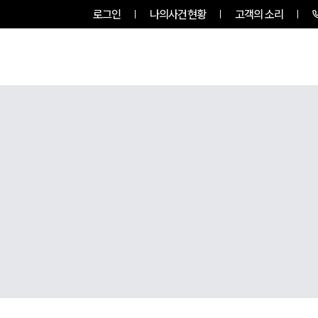
로그인
나의사건현황
고객의 소리
팀소개
업무사례
업무분야