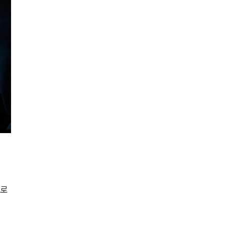
전체
구성원 소개
성범죄전문변호사
소식/자료
언론보도
공지사항
법률 블로그
법률서식
로 
뉴스레터/브로슈어