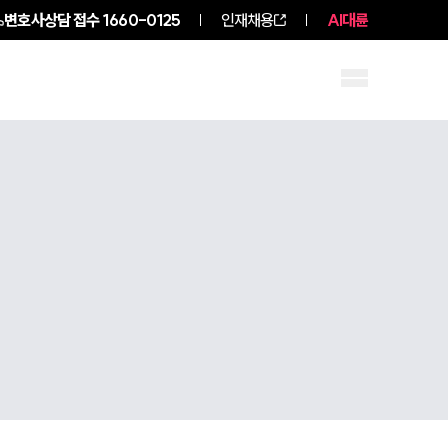
변호사상담 접수
1660-0125
인재채용
AI대륜
구성원 소개
소식/자료