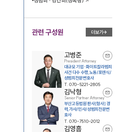
성범죄 · 강간죄(성폭행)
관련 구성원
더보기
고병준
President Attorney
대규모 기업·화이트칼라범죄
사건 다수 수행,노동/포렌식/
성범죄전문변호사
T.
070-5221-2805
김낙형
Senior Partner Attorney
부산고등법원 판사[형사] 경
력,가사/민사/성범죄전문변
호사
T.
070-7510-2012
김영흠