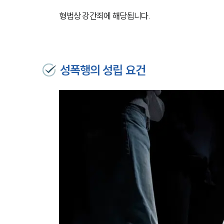
형법상 강간죄에 해당됩니다.
성폭행의 성립 요건