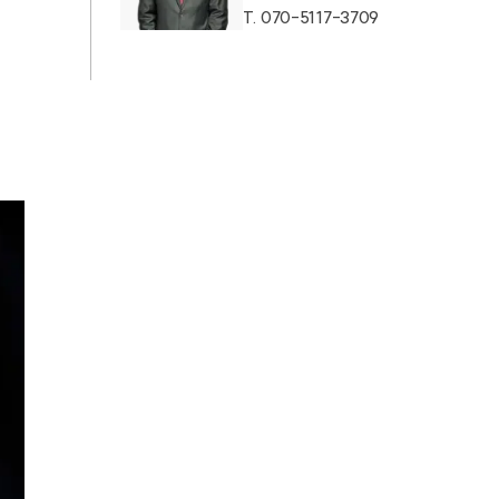
T.
070-5117-3709
AI대륜
업무사례
주요 업무사례
사례분석/최신동향
법률정보
법률지식인
고객후기
업무분야
성범죄대응부 업무