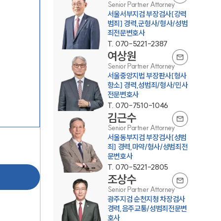
Senior Partner Attorney
서울서부지검 부장검사[강력
범죄] 경력,군형사/형사/성범
죄전문변호사
T.
070-5221-2387
여상원
Senior Partner Attorney
서울중앙지법 부장판사[형사
항소] 경력,성범죄/형사/민사
팀소개
전문변호사
T.
070-7510-1046
김근수
팀소개
Senior Partner Attorney
서울동부지검 부장검사[성범
대륜의 강점
죄] 경력,마약/형사/성범죄전
문변호사
오시는 길
T.
070-5221-2805
조상수
글로벌 파트너 로펌
Senior Partner Attorney
고객의 소리
광주지검 순천지청 차장검사
경력,음주교통/성범죄전문변
통합검색
호사