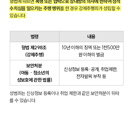
형법에 따르면 
폭행 또는 협박으로 상대방의 의사에 반하여 성적 
수치심을 일으키는 추행 행위
를 한 경우 강제추행죄가 성립할 수 
있습니다.
법령
내용
형법 제298조 
10년 이하의 징역 또는 1천500만 
(강제추행)
원 이하의 벌금
보안처분 
신상정보 등록·공개, 취업제한, 
(아동ㆍ청소년의 
전자발찌 부착 등
성보호에 관한 법률)
성범죄는 신상정보 등록이나 취업 제한과 같은 보안처분이 뒤따
를 수 있습니다.