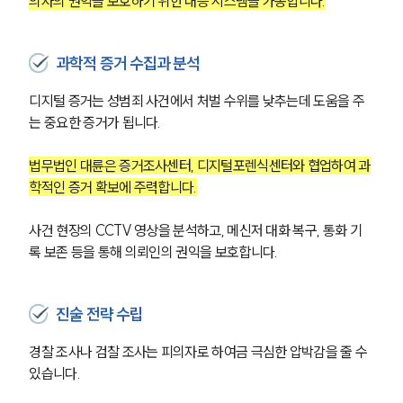
의자의 권익을 보호하기 위한 대응 시스템을 가동합니다.
구성원 소개
과학적 증거 수집과 분석
성범죄전문변호사
디지털 증거는 성범죄 사건에서 처벌 수위를 낮추는데 도움을 주
는 중요한 증거가 됩니다.
소식/자료
법무법인 대륜은 증거조사센터, 디지털포렌식센터와 협업하여 과
학적인 증거 확보에 주력합니다.
언론보도
공지사항
법률 블로그
사건 현장의 CCTV 영상을 분석하고, 메신저 대화 복구, 통화 기
법률서식
록 보존 등을 통해 의뢰인의 권익을 보호합니다. 
뉴스레터/브로슈어
세미나
진술 전략 수립
대륜법률상담예약
경찰 조사나 검찰 조사는 피의자로 하여금 극심한 압박감을 줄 수 
있습니다.
대륜법률상담예약