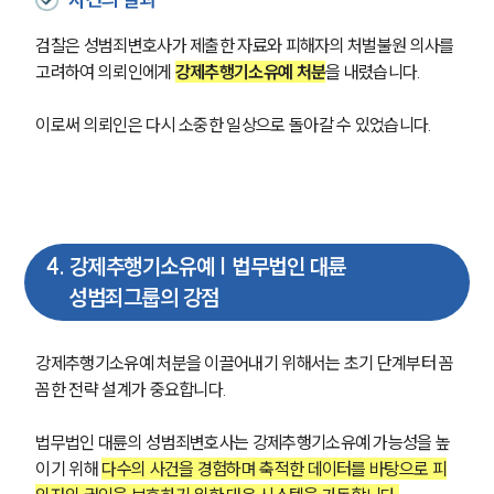
팀소개
대륜의 강점
검찰은 성범죄변호사가 제출한 자료와 피해자의 처벌불원 의사를 
오시는 길
고려하여 의뢰인에게 
강제추행기소유예 처분
을 내렸습니다.
글로벌 파트너 로펌
고객의 소리
통합검색
이로써 의뢰인은 다시 소중한 일상으로 돌아갈 수 있었습니다.
AI대륜
업무사례
주요 업무사례
4
.
강제추행기소유예 | 법무법인 대륜
사례분석/최신동향
성범죄그룹의 강점
법률정보
법률지식인
고객후기
강제추행기소유예 처분을 이끌어내기 위해서는 초기 단계부터 꼼
꼼한 전략 설계가 중요합니다.
업무분야
법무법인 대륜의 성범죄변호사는 강제추행기소유예 가능성을 높
성범죄대응부 업무
이기 위해 
다수의 사건을 경험하며 축적한 데이터를 바탕으로 피
전체