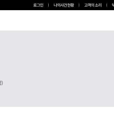
로그인
나의사건현황
고객의 소리
팀소개
업무사례
업무분야
)