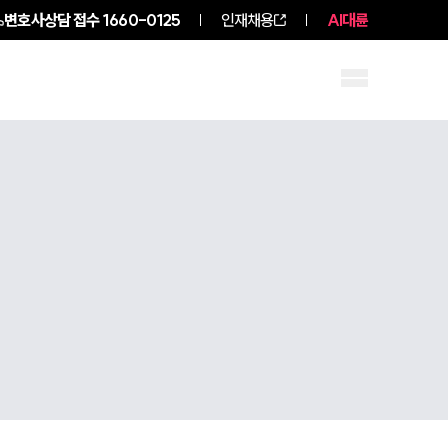
변호사상담 접수
1660-0125
인재채용
AI대륜
구성원 소개
소식/자료