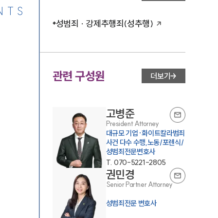
NTS
성범죄 · 강제추행죄(성추행)
관련 구성원
더보기
고병준
President Attorney
대규모 기업·화이트칼라범죄
사건 다수 수행,노동/포렌식/
성범죄전문변호사
T.
070-5221-2805
권민경
Senior Partner Attorney
성범죄전문 변호사