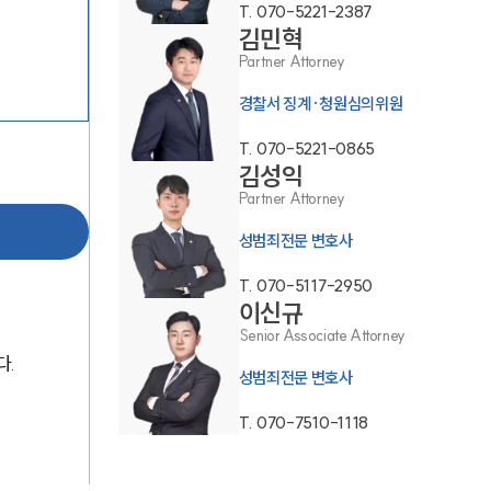
T.
070-5221-2387
김민혁
Partner Attorney
경찰서 징계·청원심의위원
T.
070-5221-0865
김성익
Partner Attorney
팀소개
성범죄전문 변호사
팀소개
T.
070-5117-2950
대륜의 강점
이신규
Senior Associate Attorney
오시는 길
다.
성범죄전문 변호사
글로벌 파트너 로펌
T.
070-7510-1118
고객의 소리
통합검색