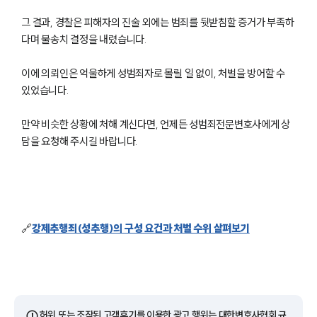
그 결과, 경찰은 피해자의 진술 외에는 범죄를 뒷받침할 증거가 부족하
다며 불송치 결정을 내렸습니다.
이에 의뢰인은 억울하게 성범죄자로 몰릴 일 없이, 처벌을 방어할 수
있었습니다.
만약 비슷한 상황에 처해 계신다면, 언제든 성범죄전문변호사에게 상
담을 요청해 주시길 바랍니다.
팀소개
팀소개
🔗
강제추행죄(성추행)의 구성 요건과 처벌 수위 살펴보기
대륜의 강점
오시는 길
글로벌 파트너 로펌
고객의 소리
통합검색
AI대륜
⚠️
허위 또는 조작된 고객후기를 이용한 광고 행위는 대한변호사협회 규