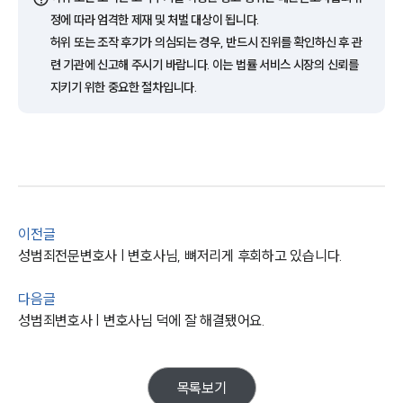
정에 따라 엄격한 제재 및 처벌 대상이 됩니다.
업무사례
허위 또는 조작 후기가 의심되는 경우, 반드시 진위를 확인하신 후 관
련 기관에 신고해 주시기 바랍니다. 이는 법률 서비스 시장의 신뢰를
주요 업무사례
지키기 위한 중요한 절차입니다.
사례분석/최신동향
법률정보
법률지식인
고객후기
업무분야
이전글
성범죄대응부 업무
성범죄전문변호사 | 변호사님, 뼈저리게 후회하고 있습니다.
전체
다음글
성범죄변호사 | 변호사님 덕에 잘 해결됐어요.
구성원 소개
성범죄전문변호사
목록보기