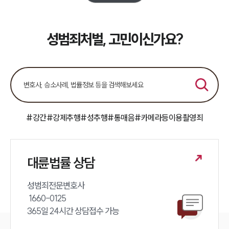
소식/자료
언론보도
성범죄처벌, 고민이신가요?
공지사항
법률 블로그
법률서식
뉴스레터/브로슈어
세미나
대륜법률상담예약
#강간
#강제추행
#성추행
#통매음
#카메라등이용촬영죄
대륜법률상담예약
대륜법률 상담
성범죄전문변호사 

 1660-0125 

365일 24시간 상담접수 가능