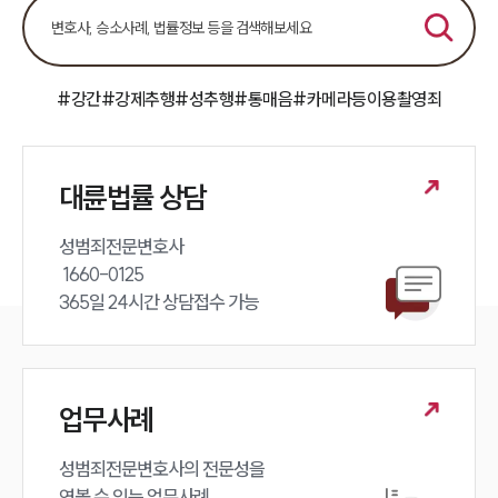
주요 업무사례
사례분석/최신동향
법률정보
법률지식인
#강간
#강제추행
#성추행
#통매음
#카메라등이용촬영죄
고객후기
업무분야
대륜법률 상담
성범죄대응부 업무
성범죄전문변호사 

전체
 1660-0125 

365일 24시간 상담접수 가능
구성원 소개
성범죄전문변호사
업무사례
소식/자료
성범죄전문변호사의 전문성을 

언론보도
엿볼 수 있는 업무사례