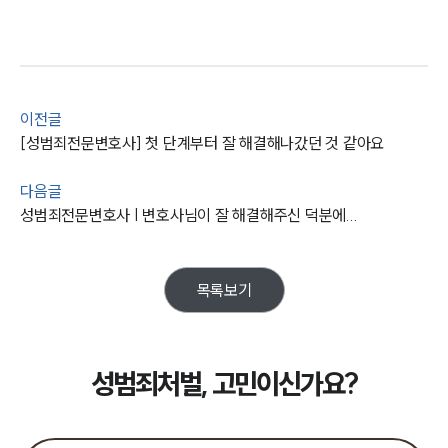
이전글
[성범죄전문변호사] 첫 단계부터 잘 해결해나갔던 것 같아요
다음글
팀소개
성범죄전문변호사 | 변호사님이 잘 해결해주신 덕분에...
팀소개
대륜의 강점
오시는 길
목록보기
글로벌 파트너 로펌
고객의 소리
통합검색
AI대륜
성범죄처벌, 고민이신가요?
업무사례