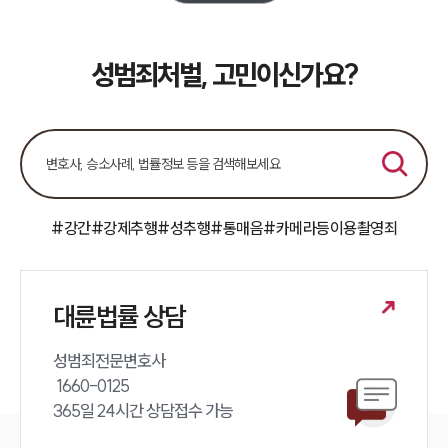
소식/자료
언론보도
성범죄처벌, 고민이신가요?
공지사항
법률 블로그
법률서식
뉴스레터/브로슈어
세미나
대륜법률상담예약
#강간
#강제추행
#성추행
#통매음
#카메라등이용촬영죄
대륜법률상담예약
대륜법률 상담
성범죄전문변호사 

 1660-0125 

365일 24시간 상담접수 가능