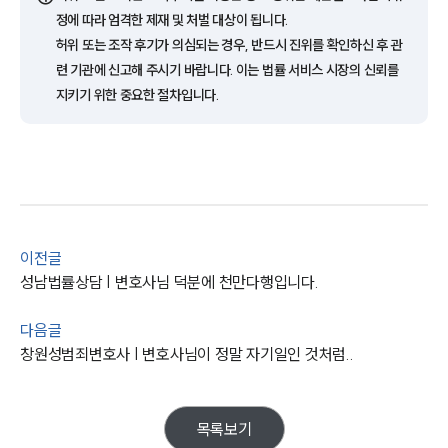
정에 따라 엄격한 제재 및 처벌 대상이 됩니다.
업무사례
허위 또는 조작 후기가 의심되는 경우, 반드시 진위를 확인하신 후 관
련 기관에 신고해 주시기 바랍니다. 이는 법률 서비스 시장의 신뢰를
주요 업무사례
지키기 위한 중요한 절차입니다.
사례분석/최신동향
법률정보
법률지식인
고객후기
업무분야
이전글
성범죄대응부 업무
성남법률상담 | 변호사님 덕분에 천만다행입니다.
전체
다음글
창원성범죄변호사 | 변호사님이 정말 자기일인 것처럼..
구성원 소개
성범죄전문변호사
목록보기