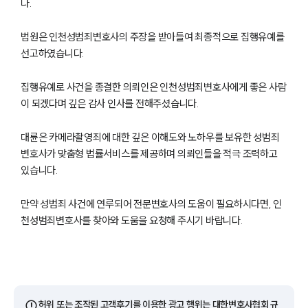
다.
법원은 인천성범죄변호사의 주장을 받아들여 최종적으로 집행유예를
선고하였습니다.
집행유예로 사건을 종결한 의뢰인은 인천성범죄변호사에게 좋은 사람
이 되겠다며 깊은 감사 인사를 전해주셨습니다.
대륜은 카메라촬영죄에 대한 깊은 이해도와 노하우를 보유한 성범죄
변호사가 맞춤형 법률서비스를 제공하며 의뢰인들을 적극 조력하고
있습니다.
팀소개
만약 성범죄 사건에 연루되어 전문변호사의 도움이 필요하시다면, 인
팀소개
천성범죄변호사를 찾아와 도움을 요청해 주시기 바랍니다.
대륜의 강점
오시는 길
글로벌 파트너 로펌
고객의 소리
통합검색
AI대륜
⚠️
허위 또는 조작된 고객후기를 이용한 광고 행위는 대한변호사협회 규