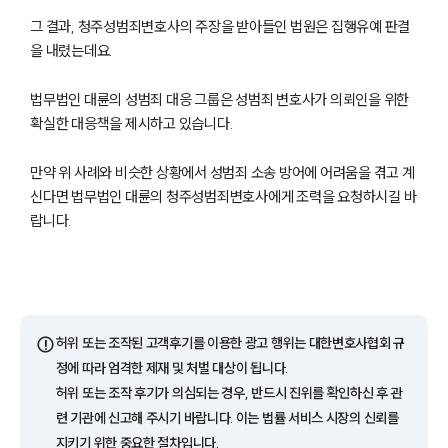
그 결과, 청주성범죄변호사의 주장을 받아들인 법원은 집행유예 판결
을 내렸는데요.
법무법인 대륜의 성범죄 대응 그룹은 성범죄 변호사가 의뢰인을 위한
확실한 대응책을 제시하고 있습니다.
만약 위 사례와 비슷한 상황에서 성범죄 소송 방어에 어려움을 겪고 계
신다면 법무법인 대륜의 청주성범죄변호사에게 조력을 요청하시길 바
팀소개
랍니다.
팀소개
대륜의 강점
오시는 길
글로벌 파트너 로펌
고객의 소리
⚠️
허위 또는 조작된 고객후기를 이용한 광고 행위는 대한변호사협회 규
통합검색
정에 따라 엄격한 제재 및 처벌 대상이 됩니다.
AI대륜
허위 또는 조작 후기가 의심되는 경우, 반드시 진위를 확인하신 후 관
련 기관에 신고해 주시기 바랍니다. 이는 법률 서비스 시장의 신뢰를
업무사례
지키기 위한 중요한 절차입니다.