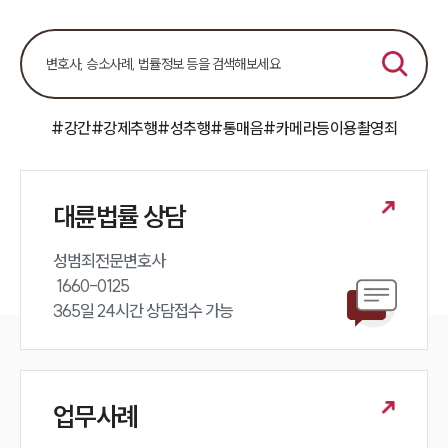
언론보도
공지사항
법률 블로그
법률서식
뉴스레터/브로슈어
세미나
#강간
#강제추행
#성추행
#통매음
#카메라등이용촬영죄
대륜법률상담예약
대륜법률 상담
대륜법률상담예약
성범죄전문변호사 

 1660-0125 

365일 24시간 상담접수 가능
업무사례