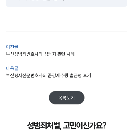
주요 업무사례
사례분석/최신동향
법률정보
법률지식인
고객후기
이전글
업무분야
부산성범죄변호사의 성범죄 관련 사례
성범죄대응부 업무
다음글
전체
부산형사전문변호사의 준강제추행 벌금형 후기
구성원 소개
목록보기
성범죄전문변호사
소식/자료
성범죄처벌, 고민이신가요?