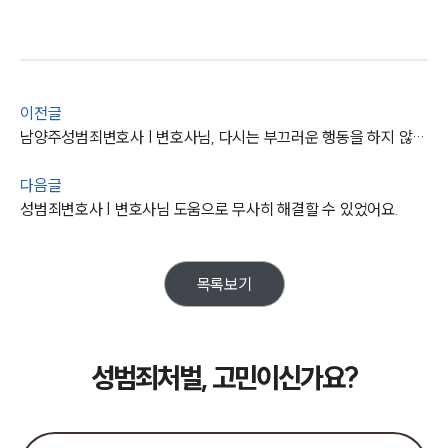
주요 업무사례
사례분석/최신동향
법률정보
법률지식인
고객후기
이전글
남양주성범죄변호사 | 변호사님, 다시는 부끄러운 행동을 하지 않겠습니다.
업무분야
다음글
성범죄대응부 업무
성범죄변호사 | 변호사님 도움으로 무사히 해결할 수 있었어요.
전체
구성원 소개
목록보기
성범죄전문변호사
성범죄처벌, 고민이신가요?
소식/자료
언론보도