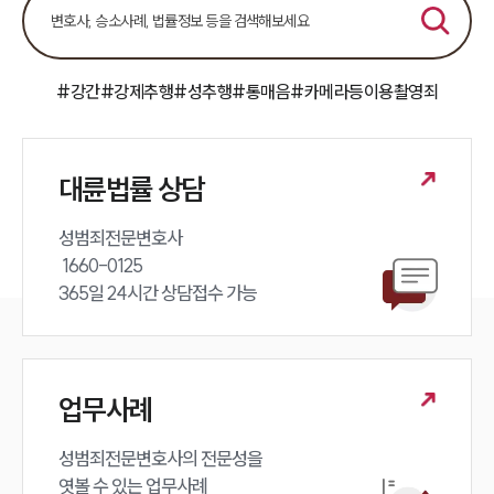
공지사항
법률 블로그
법률서식
뉴스레터/브로슈어
#강간
#강제추행
#성추행
#통매음
#카메라등이용촬영죄
세미나
대륜법률상담예약
대륜법률 상담
대륜법률상담예약
성범죄전문변호사 

 1660-0125 

365일 24시간 상담접수 가능
업무사례
성범죄전문변호사의 전문성을 

엿볼 수 있는 업무사례