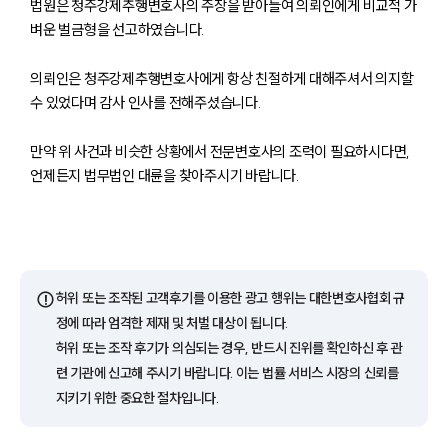
법원은 청주강제추행변호사의 주장을 받아들여 의뢰인에게 비교적 가
벼운 벌금형을 선고하였습니다.
의뢰인은 청주강제추행변호사에게 항상 친절하게 대해주셔서 의지할
수 있었다며 감사 인사를 전해주셨습니다.
만약 위 사건과 비슷한 상황에서 전문변호사의 조력이 필요하시다면,
언제든지 법무법인 대륜을 찾아주시기 바랍니다.
팀소개
팀소개
대륜의 강점
오시는 길
글로벌 파트너 로펌
⚠️
허위 또는 조작된 고객후기를 이용한 광고 행위는 대한변호사협회 규
고객의 소리
정에 따라 엄격한 제재 및 처벌 대상이 됩니다.
통합검색
허위 또는 조작 후기가 의심되는 경우, 반드시 진위를 확인하신 후 관
AI대륜
련 기관에 신고해 주시기 바랍니다. 이는 법률 서비스 시장의 신뢰를
지키기 위한 중요한 절차입니다.
업무사례