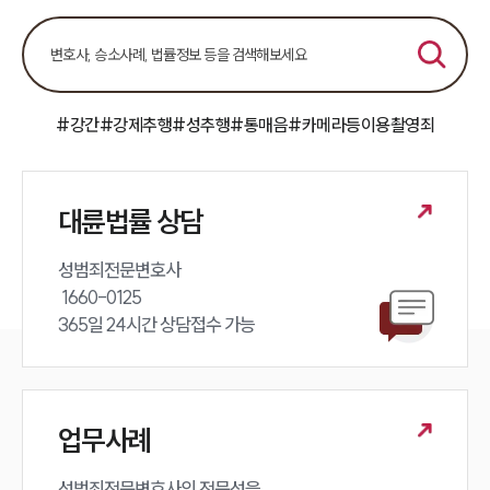
언론보도
공지사항
법률 블로그
법률서식
뉴스레터/브로슈어
세미나
#강간
#강제추행
#성추행
#통매음
#카메라등이용촬영죄
대륜법률상담예약
대륜법률 상담
대륜법률상담예약
성범죄전문변호사 

 1660-0125 

365일 24시간 상담접수 가능
업무사례
성범죄전문변호사의 전문성을 
