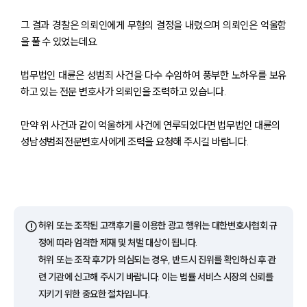
그 결과 경찰은 의뢰인에게 무혐의 결정을 내렸으며 의뢰인은 억울함
을 풀 수 있었는데요.
법무법인 대륜은 성범죄 사건을 다수 수임하여 풍부한 노하우를 보유
하고 있는 전문 변호사가 의뢰인을 조력하고 있습니다.
만약 위 사건과 같이 억울하게 사건에 연루되었다면 법무법인 대륜의
성남성범죄전문변호사에게 조력을 요청해 주시길 바랍니다.
팀소개
팀소개
대륜의 강점
오시는 길
글로벌 파트너 로펌
⚠️
허위 또는 조작된 고객후기를 이용한 광고 행위는 대한변호사협회 규
고객의 소리
통합검색
정에 따라 엄격한 제재 및 처벌 대상이 됩니다.
AI대륜
허위 또는 조작 후기가 의심되는 경우, 반드시 진위를 확인하신 후 관
련 기관에 신고해 주시기 바랍니다. 이는 법률 서비스 시장의 신뢰를
지키기 위한 중요한 절차입니다.
업무사례