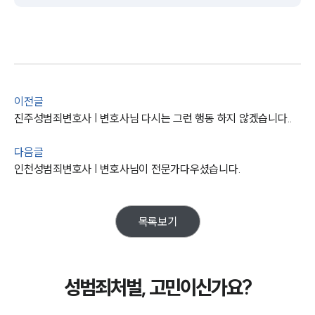
주요 업무사례
사례분석/최신동향
법률정보
법률지식인
고객후기
이전글
진주성범죄변호사 | 변호사님 다시는 그런 행동 하지 않겠습니다..
업무분야
다음글
성범죄대응부 업무
전체
인천성범죄변호사 | 변호사님이 전문가다우셨습니다.
구성원 소개
목록보기
성범죄전문변호사
성범죄처벌, 고민이신가요?
소식/자료