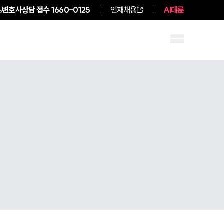
변호사상담 접수
1660-0125
인재채용
AI대륜
구성원 소개
소식/자료