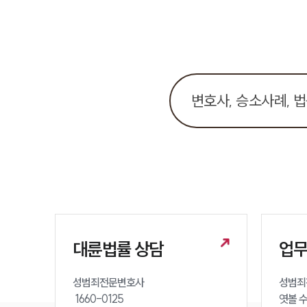
대륜법률 상담
업
성범죄전문변호사 

성범죄
 1660-0125 

엿볼 