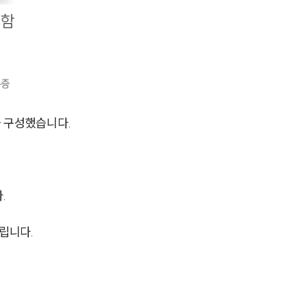
AI대륜
업무사례
주요 업무사례
 구성했습니다.
사례분석/최신동향
법률정보
법률지식인
.
고객후기
립니다.
업무분야
성범죄대응부 업무