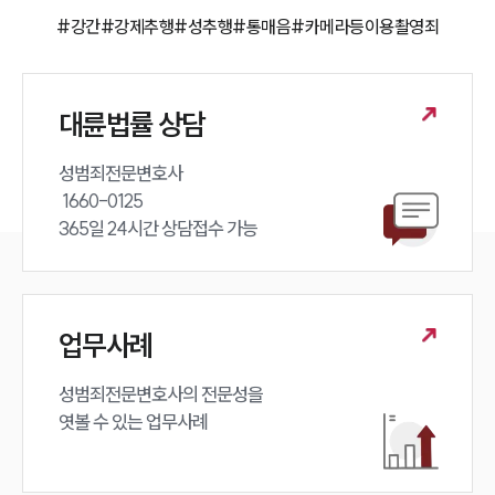
법률 블로그
법률서식
#강간
#강제추행
#성추행
#통매음
#카메라등이용촬영죄
뉴스레터/브로슈어
세미나
대륜법률 상담
대륜법률상담예약
성범죄전문변호사 

대륜법률상담예약
 1660-0125 

365일 24시간 상담접수 가능
업무사례
성범죄전문변호사의 전문성을 

엿볼 수 있는 업무사례