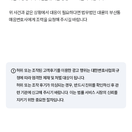
위 사건과 같은 상황에서 대응이 필요하다면 법무법인 대륜의 부산통
매음변호사에게 조력을 요청해 주시길 바랍니다.
팀소개
팀소개
대륜의 강점
⚠️
허위 또는 조작된 고객후기를 이용한 광고 행위는 대한변호사협회 규
오시는 길
정에 따라 엄격한 제재 및 처벌 대상이 됩니다.
글로벌 파트너 로펌
고객의 소리
허위 또는 조작 후기가 의심되는 경우, 반드시 진위를 확인하신 후 관
통합검색
련 기관에 신고해 주시기 바랍니다. 이는 법률 서비스 시장의 신뢰를
AI대륜
지키기 위한 중요한 절차입니다.
업무사례
주요 업무사례