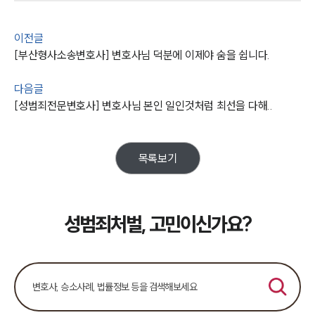
사례분석/최신동향
법률정보
법률지식인
이전글
고객후기
[부산형사소송변호사] 변호사님 덕분에 이제야 숨을 쉽니다.
다음글
업무분야
[성범죄전문변호사] 변호사님 본인 일인것처럼 최선을 다해..
성범죄대응부 업무
전체
목록보기
구성원 소개
성범죄전문변호사
성범죄처벌, 고민이신가요?
소식/자료
언론보도
공지사항