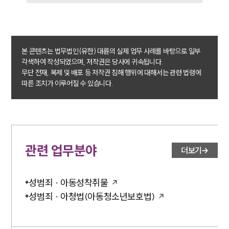
업무분야
성범죄대응부 업무
전체
본 콘텐츠는 법무법인(유한) 대륜의 실제 업무 사례를 바탕으로 일부
각색하여 작성되었으며, 저작권은 당사에 귀속됩니다.
구성원 소개
무단 전재, 복제 및 배포 등 저작권 침해 행위에 대해서는 관련 법령에
따른 조치가 이루어질 수 있습니다.
성범죄전문변호사
소식/자료
언론보도
관련 업무분야
더보기
공지사항
법률 블로그
법률서식
성범죄 · 아동성착취물
뉴스레터/브로슈어
세미나
성범죄 · 아청법(아동청소년보호법)
대륜법률상담예약