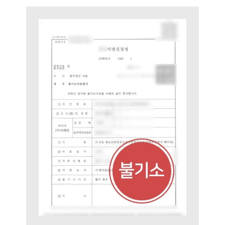
팀소개
팀소개
대륜의 강점
오시는 길
글로벌 파트너 로펌
고객의 소리
통합검색
AI대륜
업무사례
주요 업무사례
사례분석/최신동향
법률정보
법률지식인
고객후기