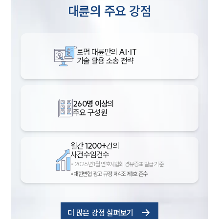
대륜의 주요 강점
로펌 대륜만의
AI·IT
기술 활용 소송 전략
260명 이상
의
주요 구성원
월간
1200+
건의
사건수임건수
*
2026년 1월 변호사협회 경유증표 발급 기준
*대한변협 광고 규정 제4조 제1호 준수
더 많은 강점 살펴보기