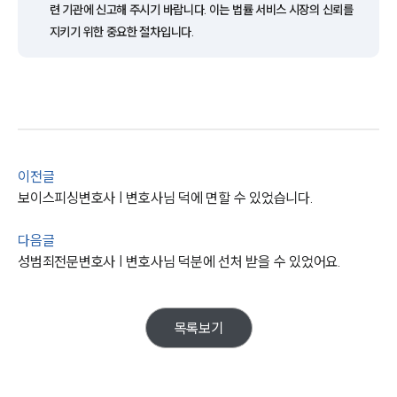
련 기관에 신고해 주시기 바랍니다. 이는 법률 서비스 시장의 신뢰를
성범죄대응부 업무
지키기 위한 중요한 절차입니다.
전체
구성원 소개
성범죄전문변호사
이전글
소식/자료
보이스피싱변호사 | 변호사님 덕에 면할 수 있었습니다.
언론보도
다음글
공지사항
성범죄전문변호사 | 변호사님 덕분에 선처 받을 수 있었어요.
법률 블로그
법률서식
뉴스레터/브로슈어
세미나
목록보기
대륜법률상담예약