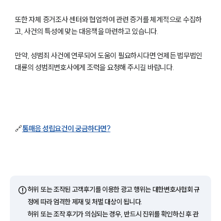
팀소개
또한 자체 증거조사 센터와 협업하여 관련 증거를 체계적으로 수집하
팀소개
고, 사건의 특성에 맞는 대응책을 마련하고 있습니다.
대륜의 강점
오시는 길
만약, 성범죄 사건에 연루되어 도움이 필요하시다면 언제든 법무법인
글로벌 파트너 로펌
대륜의 성범죄변호사에게 조력을 요청해 주시길 바랍니다.
고객의 소리
통합검색
AI대륜
업무사례
🔗
통매음 성립요건이 궁금하다면?
주요 업무사례
사례분석/최신동향
법률정보
법률지식인
고객후기
⚠️
허위 또는 조작된 고객후기를 이용한 광고 행위는 대한변호사협회 규
정에 따라 엄격한 제재 및 처벌 대상이 됩니다.
업무분야
허위 또는 조작 후기가 의심되는 경우, 반드시 진위를 확인하신 후 관