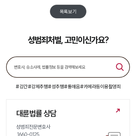
목록보기
소식/자료
언론보도
공지사항
성범죄처벌, 고민이신가요?
법률 블로그
법률서식
뉴스레터/브로슈어
세미나
대륜법률상담예약
#강간
#강제추행
#성추행
#통매음
#카메라등이용촬영죄
대륜법률상담예약
대륜법률 상담
성범죄전문변호사 

 1660-0125 
