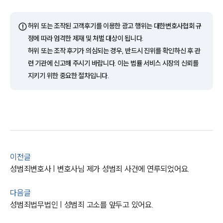
AI대륜
⚠️
허위 또는 조작된 고객후기를 이용한 광고 행위는 대한변호사협회 규
업무사례
정에 따라 엄격한 제재 및 처벌 대상이 됩니다.
허위 또는 조작 후기가 의심되는 경우, 반드시 진위를 확인하신 후 관
주요 업무사례
련 기관에 신고해 주시기 바랍니다. 이는 법률 서비스 시장의 신뢰를
사례분석/최신동향
지키기 위한 중요한 절차입니다.
법률정보
법률지식인
고객후기
업무분야
성범죄대응부 업무
이전글
전체
성범죄변호사 | 변호사님 제가 성범죄 사건에 연루되었어요.
구성원 소개
다음글
성범죄법무법인 | 성범죄 고소를 앞두고 있어요.
성범죄전문변호사