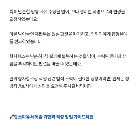
특히 단순한 양형 사유 주장을 넘어, 보다 경미한 죄명으로의 변경을
요청하였는데요.
이를 받아들인 재판부는 원심 판결을 파기하고, 의뢰인에게 집행유예
를 선고하였습니다.
형사항소는 단순히 1심 결과에 불복하는 것을 넘어, 누락된 증거와 쟁
점을 부각해야만 판결을 바꿀 수 있는데요.
만약 형사항소장 작성 관련 법적 조력이 필요한 상황이라면, 언제든 성
범죄변호사에게 상담을 요청해 주시길 바랍니다.
팀소개
팀소개
대륜의 강점
🔗
항소이유서 제출 기한과 작성 방법 가이드라인
오시는 길
글로벌 파트너 로펌
고객의 소리
통합검색