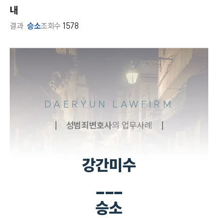
내
결과
승소
조회수
1578
DAERYUN LAWFIRM
성범죄
변호사
의 업무사례
강간미수
___
승소