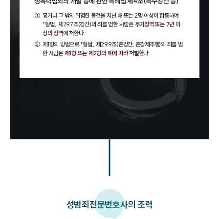
성폭력범죄의 처벌 등에 관한 특례법 제4조(특수강간 등)
①
흉기나 그 밖의 위험한 물건을 지닌 채 또는 2명 이상이 합동하여
「형법」 제297조(강간)의 죄를 범한 사람은
무기징역 또는 7년 이
상의 징역
에 처한다.
③
제1항의 방법으로 「형법」 제299조(준강간, 준강제추행)의 죄를 범
한 사람은
제1항 또는 제2항의 예에 따라 처벌
한다.
성범죄
전문변호사의 조력