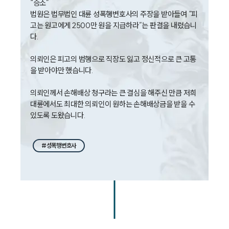
“승소”

법원은 법무법인 대륜 성폭행변호사의 주장을 받아들여 “피
대륜법률상담예약
고는 원고에게 2500만 원을 지급하라”는 판결을 내렸습니
다.

대륜법률상담예약
의뢰인은 피고의 범행으로 직장도 잃고 정신적으로 큰 고통
을 받아야만 했습니다.

의뢰인께서 손해배상 청구라는 큰 결심을 해주신 만큼 저희 
대륜에서도 최대한 의뢰인이 원하는 손해배상금을 받을 수 
있도록 도왔습니다.
#성폭행변호사