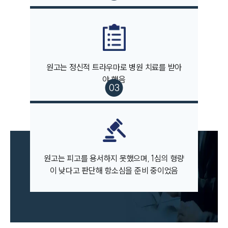
팀소개
원고는 정신적 트라우마로 병원 치료를 받아
팀소개
대륜의 강점
야 했음
오시는 길
글로벌 파트너 로펌
고객의 소리
통합검색
AI대륜
원고는 피고를 용서하지 못했으며, 1심의 형량
업무사례
이 낮다고 판단해 항소심을 준비 중이었음
주요 업무사례
사례분석/최신동향
법률정보
법률지식인
고객후기