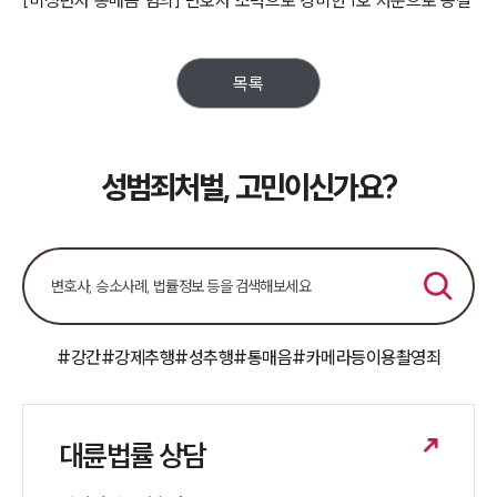
[미성년자 통매음 혐의] 변호사 조력으로 경미한 1호 처분으로 종결
목록
성범죄처벌, 고민이신가요?
#강간
#강제추행
#성추행
#통매음
#카메라등이용촬영죄
대륜법률 상담