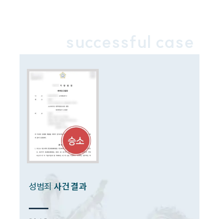
업무분야
successful case
성범죄대응부 업무
전체
구성원 소개
성범죄전문변호사
소식/자료
언론보도
공지사항
법률 블로그
성범죄
사건 결과
법률서식
뉴스레터/브로슈어
세미나