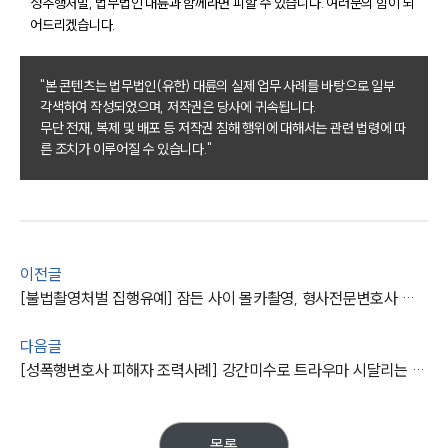
성추행처벌, 법무법인 대륜과 함께라면 피할 수 있습니다. 여러분의 힘이 되
어드리겠습니다.
팀소개
"본 콘텐츠는 법무법인(유한) 대륜의 실제 업무 사례를 바탕으로 일부
팀소개
각색하여 작성되었으며, 저작권은 당사에 귀속됩니다.
대륜의 강점
무단 전재, 복제 및 배포 등 저작권 침해 행위에 대해서는 관련 법령에 따
오시는 길
른 조치가 이루어질 수 있습니다."
글로벌 파트너 로펌
고객의 소리
통합검색
AI대륜
업무사례
이전글
[불법촬영처벌 집행유예] 잠든 사이 몰카촬영, 형사전문변호사 집행유예 성공 !
주요 업무사례
사례분석/최신동향
다음글
법률정보
[성폭행변호사 피해자 조력사례] 강간미수로 트라우마 시달리는 피해자 조력해 손해배상금 2500만 원 받아내
법률지식인
고객후기
목록