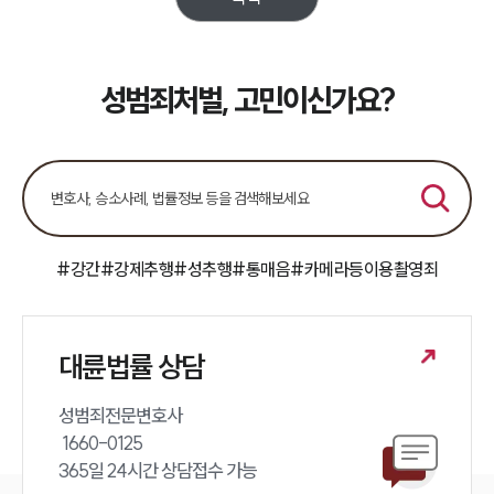
업무분야
성범죄대응부 업무
전체
성범죄처벌, 고민이신가요?
구성원 소개
성범죄전문변호사
#강간
#강제추행
#성추행
#통매음
#카메라등이용촬영죄
소식/자료
언론보도
공지사항
대륜법률 상담
법률 블로그
법률서식
뉴스레터/브로슈어
성범죄전문변호사 

세미나
 1660-0125 

365일 24시간 상담접수 가능