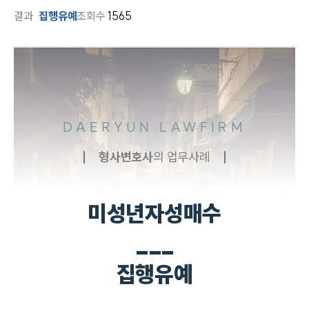
결과
집행유예
조회수
1565
DAERYUN LAWFIRM
형사
변호사
의 업무사례
미성년자성매수
___
집행유예