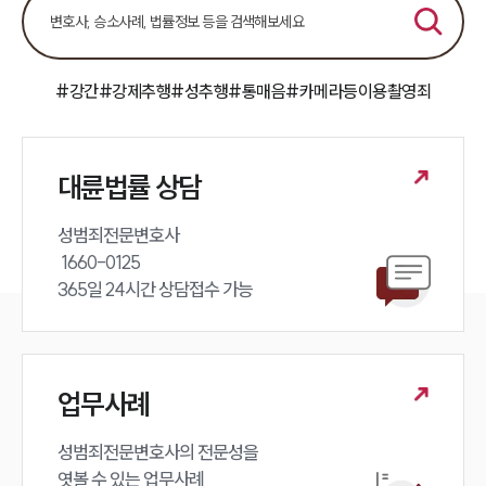
#강간
#강제추행
#성추행
#통매음
#카메라등이용촬영죄
대륜법률 상담
성범죄전문변호사 

 1660-0125 

365일 24시간 상담접수 가능
업무사례
성범죄전문변호사의 전문성을 

엿볼 수 있는 업무사례