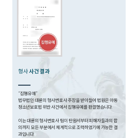
전체
구성원 소개
성범죄전문변호사
소식/자료
언론보도
형사
사건 결과
공지사항
법률 블로그
법률서식
뉴스레터/브로슈어
“집행유예”

세미나
법무법인 대륜의 형사변호사 주장을 받아들여 법원은 아동
청소년보호법 위반 사건에서 집행유예를 판결했습니다.

대륜법률상담예약
이는 대륜의 형사변호사 팀이 탄원서부터 피해자들과의 합
의까지 모든 부분에서 체계적으로 조력하였기에 가능한 결
대륜법률상담예약
과입니다.