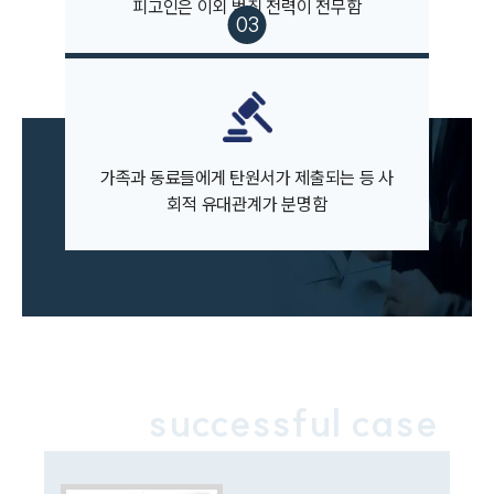
피고인은 이외 범죄 전력이 전무함
팀소개
대륜의 강점
오시는 길
글로벌 파트너 로펌
고객의 소리
통합검색
AI대륜
가족과 동료들에게 탄원서가 제출되는 등 사
회적 유대관계가 분명함
업무사례
주요 업무사례
사례분석/최신동향
법률정보
법률지식인
고객후기
successful case
업무분야
성범죄대응부 업무