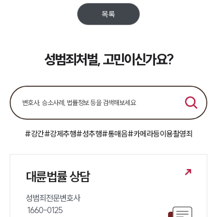
목록
소식/자료
언론보도
공지사항
성범죄처벌, 고민이신가요?
법률 블로그
법률서식
뉴스레터/브로슈어
세미나
대륜법률상담예약
#강간
#강제추행
#성추행
#통매음
#카메라등이용촬영죄
대륜법률상담예약
대륜법률 상담
성범죄전문변호사 

 1660-0125 
