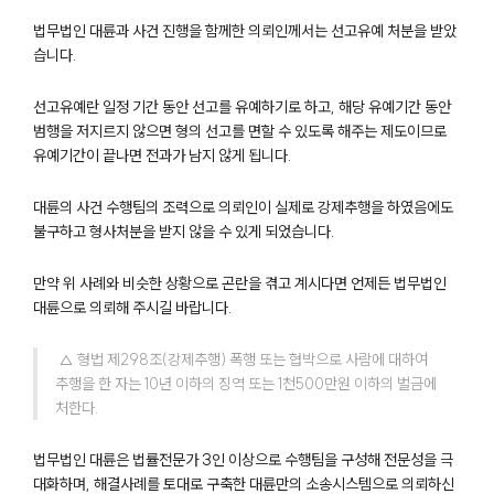
법무법인 대륜과 사건 진행을 함께한 의뢰인께서는 선고유예 처분을 받았
습니다.
선고유예란 일정 기간 동안 선고를 유예하기로 하고, 해당 유예기간 동안
범행을 저지르지 않으면 형의 선고를 면할 수 있도록 해주는 제도이므로
유예기간이 끝나면 전과가 남지 않게 됩니다.
대륜의 사건 수행팀의 조력으로 의뢰인이 실제로 강제추행을 하였음에도
불구하고 형사처분을 받지 않을 수 있게 되었습니다.
만약 위 사례와 비슷한 상황으로 곤란을 겪고 계시다면 언제든 법무법인
대륜으로 의뢰해 주시길 바랍니다.
팀소개
 △ 형법 제298조(강제추행) 폭행 또는 협박으로 사람에 대하여 
팀소개
추행을 한 자는 10년 이하의 징역 또는 1천500만원 이하의 벌금에 
대륜의 강점
처한다.
오시는 길
글로벌 파트너 로펌
고객의 소리
법무법인 대륜은 법률전문가 3인 이상으로 수행팀을 구성해 전문성을 극
통합검색
대화하며, 해결사례를 토대로 구축한 대륜만의 소송시스템으로 의뢰하신