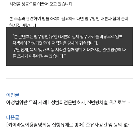
AI대륜
사건을 성공으로 이끌어 오고 있습니다.
본 소송과 관련하여 법률조력이 필요하시다면 법무법인 대륜과 함께 준비
업무사례
하시길 바랍니다.
주요 업무사례
"본 콘텐츠는 법무법인(유한) 대륜의 실제 업무 사례를 바탕으로 일부
사례분석/최신동향
각색하여 작성되었으며, 저작권은 당사에 귀속됩니다.
법률정보
무단 전재, 복제 및 배포 등 저작권 침해 행위에 대해서는 관련 법령에 따
법률지식인
른 조치가 이루어질 수 있습니다."
고객후기
업무분야
성범죄대응부 업무
이전글
전체
아청법위반 무죄 사례 | 성범죄전문변호사, N번방처벌 위기로부터 구제
다음글
구성원 소개
[카메라등이용촬영죄등 집행유예로 방어] 준유사강간 및 동의 없는 촬영 선처받음
성범죄전문변호사