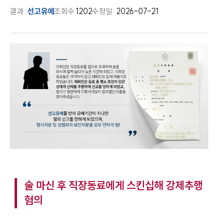
결과
선고유예
조회수
1202
수정일:
2026-07-21
술 마신 후 직장동료에게 스킨십해 강제추행
혐의