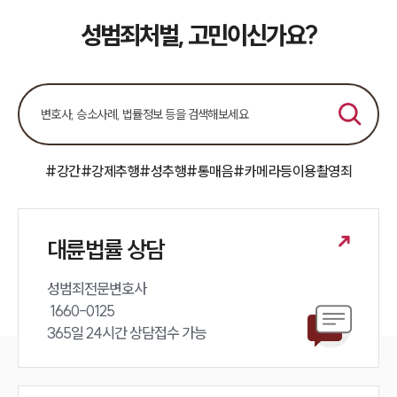
대륜법률상담예약
성범죄처벌, 고민이신가요?
#강간
#강제추행
#성추행
#통매음
#카메라등이용촬영죄
대륜법률 상담
성범죄전문변호사 

 1660-0125 

365일 24시간 상담접수 가능