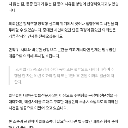
치 않는 점, 동종 전과가 없는 점 등의 사유를 양형에 반영하였다고 밝혔습
팀소개
니다.
팀소개
의뢰인은 강제추행 징역형 선고의 위기에서 벗어나 집행유예로 사건을 마
대륜의 강점
무리할 수 있었습니다. 중대한 사안이었던 만큼 걱정이 많았던 의뢰인은
오시는 길
거듭 감사의 인사를 전해오셨는데요.
글로벌 파트너 로펌
고객의 소리
통합검색
만약 위 사례와 비슷한 상황으로 곤란을 겪고 계시다면 언제든 법무법인
AI대륜
대륜으로 의뢰해 주시길 바랍니다.
 △형법 제298조(강제추행) 폭행 또는 협박으로 사람에 대하여 추
업무사례
행을 한 자는 10년 이하의 징역 또는 1천500만원 이하의 벌금에 처
한다.
주요 업무사례
사례분석/최신동향
법률정보
법무법인 대륜은 법률전문가 3인 이상으로 수행팀을 구성해 전문성을 극
법률지식인
대화하며, 해결사례를 토대로 구축한 대륜만의 소송시스템으로 의뢰하신
고객후기
사건을 성공으로 이끌어 오고 있습니다.
본 소송과 관련하여 법률조력이 필요하시다면 법무법인 대륜과 함께 준비
업무분야
하시길 바랍니다.