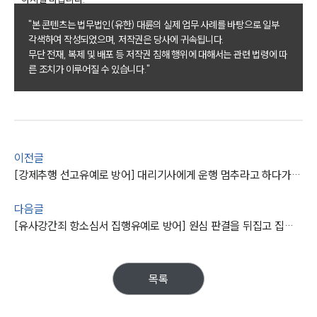
성범죄대응부 업무
"본 콘텐츠는 법무법인(유한) 대륜의 실제 업무 사례를 바탕으로 일부
전체
각색하여 작성되었으며, 저작권은 당사에 귀속됩니다.
무단 전재, 복제 및 배포 등 저작권 침해 행위에 대해서는 관련 법령에 따
른 조치가 이루어질 수 있습니다."
구성원 소개
성범죄전문변호사
소식/자료
이전글
[강제추행 선고유예로 방어] 대리기사에게 운행 멈추라고 하다가 강제추행 혐의 제기됐으나 억울함 해소
언론보도
공지사항
다음글
법률 블로그
[유사강간죄 항소심서 집행유예로 방어] 원심 판결을 뒤집고 집행유예 판결 받아냄
법률서식
뉴스레터/브로슈어
세미나
목록
대륜법률상담예약