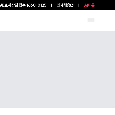
변호사상담 접수
1660-0125
인재채용
AI대륜
구성원 소개
소식/자료