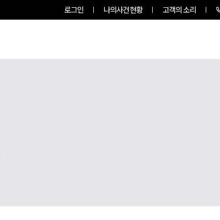
로그인
나의사건현황
고객의 소리
팀소개
업무사례
업무분야
,