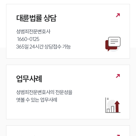
구성원 소개
성범죄전문변호사
대륜법률 상담
성범죄전문변호사 

소식/자료
 1660-0125 

365일 24시간 상담접수 가능
언론보도
공지사항
법률 블로그
법률서식
뉴스레터/브로슈어
업무사례
세미나
성범죄전문변호사의 전문성을 

대륜법률상담예약
엿볼 수 있는 업무사례
대륜법률상담예약