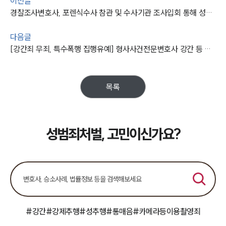
오시는 길
이전글
글로벌 파트너 로펌
경찰조사변호사, 포렌식수사 참관 및 수사기관 조사입회 통해 성관계영상 촬영 불송치 받음
고객의 소리
통합검색
다음글
AI대륜
[강간죄 무죄, 특수폭행 집행유예] 형사사건전문변호사 강간 등 다수 혐의 각 무죄, 집행유예 받아내
업무사례
목록
주요 업무사례
사례분석/최신동향
법률정보
법률지식인
성범죄처벌, 고민이신가요?
고객후기
업무분야
성범죄대응부 업무
전체
#강간
#강제추행
#성추행
#통매음
#카메라등이용촬영죄