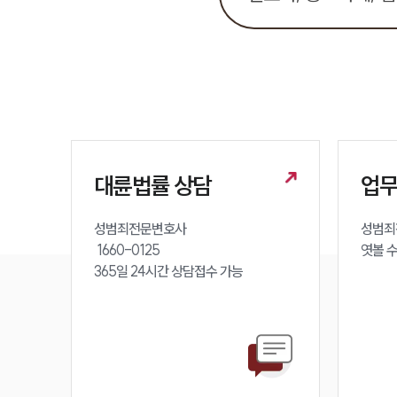
대륜법률 상담
업
성범죄전문변호사 

성범죄
 1660-0125 

엿볼 
365일 24시간 상담접수 가능