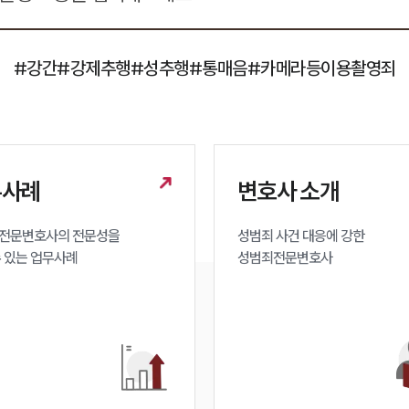
#강간
#강제추행
#성추행
#통매음
#카메라등이용촬영죄
무사례
변호사 소개
전문변호사의 전문성을 

성범죄 사건 대응에 강한 

수 있는 업무사례
성범죄전문변호사