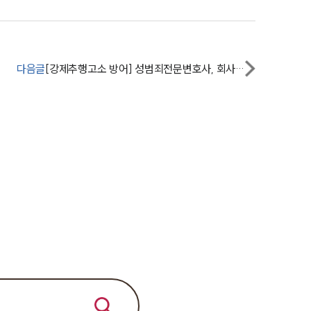
전체
구성원 소개
다음글
[강제추행고소 방어] 성범죄전문변호사, 회사 동료에게 스킨십하였으나 집행유예
성범죄전문변호사
소식/자료
언론보도
공지사항
법률 블로그
법률서식
뉴스레터/브로슈어