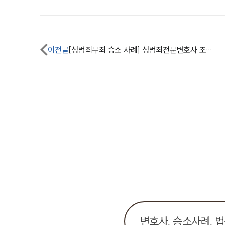
이전글
[성범죄무죄 승소 사례] 성범죄전문변호사 조력 통해 강간죄 혐의 무죄 승소