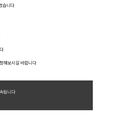
였습니다.
AI대륜
업무사례
.
주요 업무사례
사례분석/최신동향
다.
법률정보
요청해보시길 바랍니다.
법률지식인
고객후기
귀속됩니다.
업무분야
성범죄대응부 업무