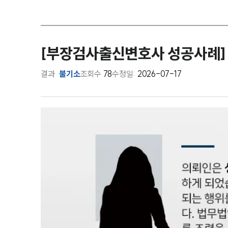
[부장검사출신변호사 성공사례]
결과
불기소
조회수
78
수정일:
2026-07-17