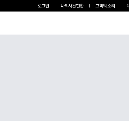
로그인
나의사건현황
고객의 소리
팀소개
업무사례
업무분야
,