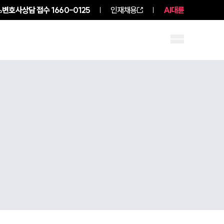
변호사상담 접수
1660-0125
인재채용
AI대륜
구성원 소개
소식/자료