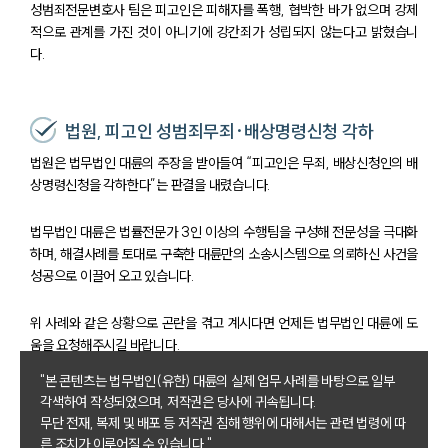
성범죄전문변호사 팀은 피고인은 피해자를 폭행, 협박한 바가 없으며 강제
적으로 관계를 가진 것이 아니기에 강간죄가 성립되지 않는다고 밝혔습니
다.
법원, 피고인 성범죄무죄·배상명령신청 각하
법원은 법무법인 대륜의 주장을 받아들여 “피고인은 무죄, 배상신청인의 배
상명령신청을 각하한다”는 판결을 내렸습니다.
법무법인 대륜은 법률전문가 3인 이상의 수행팀을 구성해 전문성을 극대화
하며, 해결사례를 토대로 구축한 대륜만의 소송시스템으로 의뢰하신 사건을
성공으로 이끌어 오고 있습니다.
위 사례와 같은 상황으로 곤란을 겪고 계시다면 언제든 법무법인 대륜에 도
움을 요청해주시길 바랍니다.
"본 콘텐츠는 법무법인(유한) 대륜의 실제 업무 사례를 바탕으로 일부
각색하여 작성되었으며, 저작권은 당사에 귀속됩니다.
팀소개
무단 전재, 복제 및 배포 등 저작권 침해 행위에 대해서는 관련 법령에 따
른 조치가 이루어질 수 있습니다."