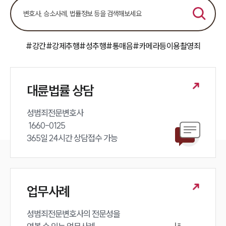
전체
구성원 소개
#강간
#강제추행
#성추행
#통매음
#카메라등이용촬영죄
성범죄전문변호사
소식/자료
대륜법률 상담
언론보도
성범죄전문변호사 

공지사항
 1660-0125 

법률 블로그
365일 24시간 상담접수 가능
법률서식
뉴스레터/브로슈어
세미나
업무사례
대륜법률상담예약
성범죄전문변호사의 전문성을 

대륜법률상담예약