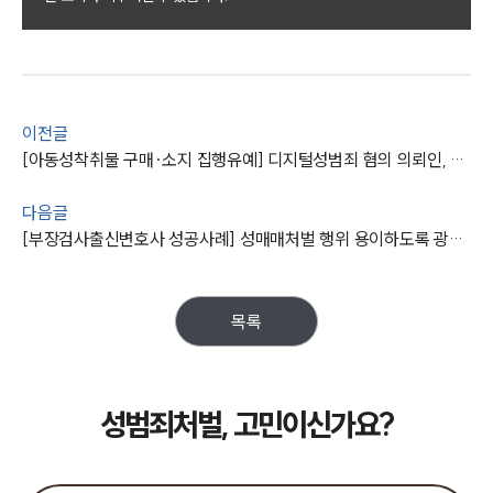
팀소개
대륜의 강점
오시는 길
글로벌 파트너 로펌
고객의 소리
통합검색
이전글
AI대륜
[아동성착취물 구매·소지 집행유예] 디지털성범죄 혐의 의뢰인, 징역형 예상되었으나 집행유예 방어 성공
다음글
업무사례
[부장검사출신변호사 성공사례] 성매매처벌 행위 용이하도록 광고하였으나, 불기소 처분 받음
주요 업무사례
사례분석/최신동향
법률정보
목록
법률지식인
고객후기
성범죄처벌, 고민이신가요?
업무분야
성범죄대응부 업무