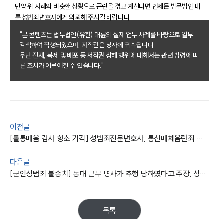
만약 위 사례와 비슷한 상황으로 곤란을 겪고 계신다면 언제든 법무법인 대
륜 성범죄변호사에게 의뢰해 주시길 바랍니다.
팀소개
"본 콘텐츠는 법무법인(유한) 대륜의 실제 업무 사례를 바탕으로 일부
팀소개
각색하여 작성되었으며, 저작권은 당사에 귀속됩니다.
대륜의 강점
무단 전재, 복제 및 배포 등 저작권 침해 행위에 대해서는 관련 법령에 따
오시는 길
른 조치가 이루어질 수 있습니다."
글로벌 파트너 로펌
고객의 소리
통합검색
AI대륜
이전글
업무사례
[롤통매음 검사 항소 기각] 성범죄전문변호사, 통신매체음란죄 성립되지 않는다고 강조 무죄 유지
주요 업무사례
사례분석/최신동향
다음글
법률정보
[군인성범죄 불송치] 동대 근무 병사가 추행 당하였다고 주장, 성범죄변호사 신속한 상황 타개
법률지식인
고객후기
목록