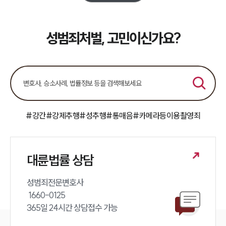
업무분야
성범죄대응부 업무
성범죄처벌, 고민이신가요?
전체
구성원 소개
성범죄전문변호사
#강간
#강제추행
#성추행
#통매음
#카메라등이용촬영죄
소식/자료
언론보도
공지사항
대륜법률 상담
법률 블로그
법률서식
성범죄전문변호사 

뉴스레터/브로슈어
 1660-0125 

세미나
365일 24시간 상담접수 가능