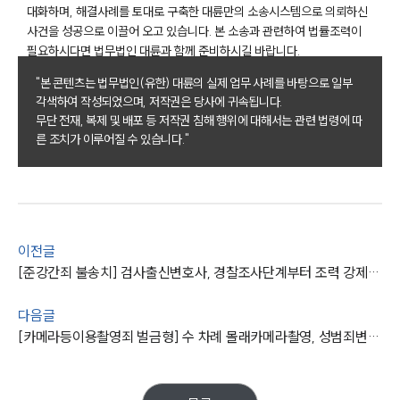
대화하며, 해결사례를 토대로 구축한 대륜만의 소송시스템으로 의뢰하신
사건을 성공으로 이끌어 오고 있습니다. 본 소송과 관련하여 법률조력이
팀소개
필요하시다면 법무법인 대륜과 함께 준비하시길 바랍니다.
"본 콘텐츠는 법무법인(유한) 대륜의 실제 업무 사례를 바탕으로 일부
팀소개
각색하여 작성되었으며, 저작권은 당사에 귀속됩니다.
대륜의 강점
무단 전재, 복제 및 배포 등 저작권 침해 행위에 대해서는 관련 법령에 따
오시는 길
른 조치가 이루어질 수 있습니다."
글로벌 파트너 로펌
고객의 소리
통합검색
AI대륜
업무사례
이전글
[준강간죄 불송치] 검사출신변호사, 경찰조사단계부터 조력 강제추행죄는 혐의없음 처분
주요 업무사례
사례분석/최신동향
다음글
법률정보
[카메라등이용촬영죄 벌금형] 수 차례 몰래카메라촬영, 성범죄변호사 조력 신상공개등록 처분 면함
법률지식인
고객후기