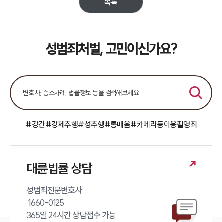
목록
업무분야
성범죄대응부 업무
전체
성범죄처벌, 고민이신가요?
구성원 소개
성범죄전문변호사
#강간
#강제추행
#성추행
#통매음
#카메라등이용촬영죄
소식/자료
언론보도
공지사항
대륜법률 상담
법률 블로그
법률서식
뉴스레터/브로슈어
성범죄전문변호사 

세미나
 1660-0125 

365일 24시간 상담접수 가능