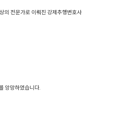
AI대륜
이상의 전문가로 이뤄진 강제추행변호사
업무사례
주요 업무사례
사례분석/최신동향
법률정보
법률지식인
를 앙망하였습니다.
고객후기
업무분야
성범죄대응부 업무