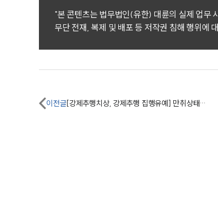
"본 콘텐츠는 법무법인(유한) 대륜의 실제 업무
무단 전재, 복제 및 배포 등 저작권 침해 행위에 
이전글
[강제추행치상, 강제추행 집행유예] 만취상태 성추행하여 심신미약 주장, 집행유예로 실형을 면함