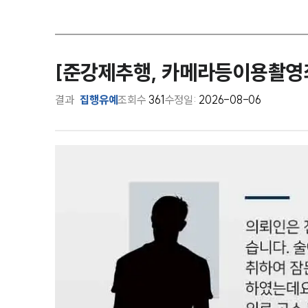
[준강제추행, 카메라등이용촬영
결과
집행유예
조회수
361
수정일:
2026-08-06