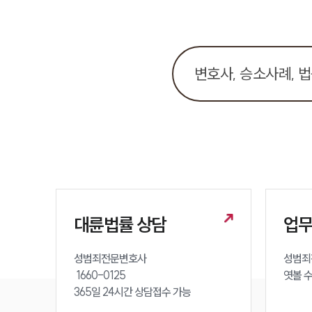
대륜법률 상담
업
성범죄전문변호사 

성범죄
 1660-0125 

엿볼 
365일 24시간 상담접수 가능