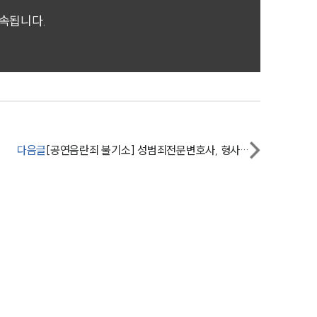
세미나
귀속됩니다.
대륜법률상담예약
대륜법률상담예약
다음글
[공연음란죄 불기소] 성범죄전문변호사, 형사처벌 위기 의뢰인의 상황·환경 강조하여 기소유예