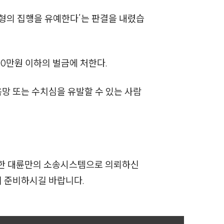
전체
 형의 집행을 유예한다’는 판결을 내렸습
구성원 소개
00만원 이하의 벌금에 처한다.
성범죄전문변호사
망 또는 수치심을 유발할 수 있는 사람
소식/자료
언론보도
공지사항
축한 대륜만의 소송시스템으로 의뢰하신
법률 블로그
께 준비하시길 바랍니다.
법률서식
뉴스레터/브로슈어