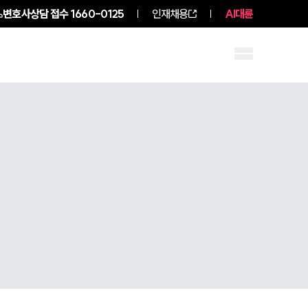
변호사상담 접수
1660-0125
인재채용
AI대륜
구성원 소개
소식/자료