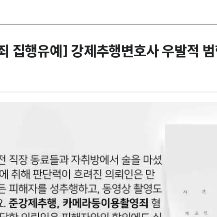
죄 집행유예] 강제추행변호사 우발적 범