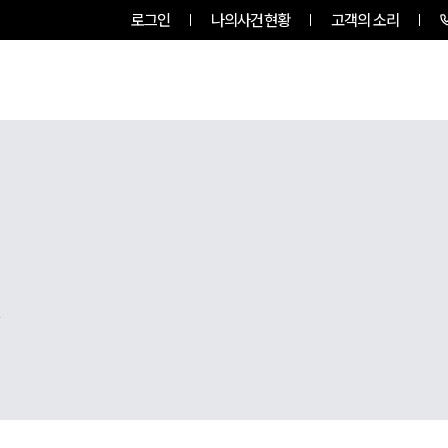
로그인
나의사건현황
고객의 소리
팀소개
업무사례
업무분야
,