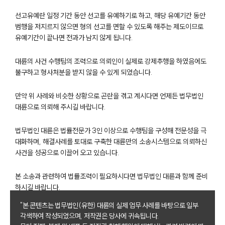
선고유예란 일정 기간 동안 선고를 유예하기로 하고, 해당 유예기간 동안
범행을 저지르지 않으면 형의 선고를 면할 수 있도록 해주는 제도이므로
유예기간이 끝나면 전과가 남지 않게 됩니다.
대륜의 사건 수행팀의 조력으로 의뢰인이 실제로 강제추행을 하였음에도
불구하고 형사처분을 받지 않을 수 있게 되었습니다.
만약 위 사례와 비슷한 상황으로 곤란을 겪고 계시다면 언제든 법무법인
팀소개
대륜으로 의뢰해 주시길 바랍니다.
팀소개
법무법인 대륜은 법률전문가 3인 이상으로 수행팀을 구성해 전문성을 극
대륜의 강점
대화하며, 해결사례를 토대로 구축한 대륜만의 소송시스템으로 의뢰하신
오시는 길
사건을 성공으로 이끌어 오고 있습니다.
글로벌 파트너 로펌
고객의 소리
본 소송과 관련하여 법률조력이 필요하시다면 법무법인 대륜과 함께 준비
통합검색
하시길 바랍니다.
AI대륜
"본 콘텐츠는 법무법인(유한) 대륜의 실제 업무 사례를 바탕으로 일부
각색하여 작성되었으며, 저작권은 당사에 귀속됩니다.
업무사례