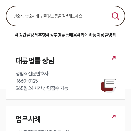
언론보도
공지사항
법률 블로그
법률서식
뉴스레터/브로슈어
세미나
#강간
#강제추행
#성추행
#통매음
#카메라등이용촬영죄
대륜법률상담예약
대륜법률 상담
대륜법률상담예약
성범죄전문변호사 

 1660-0125 

365일 24시간 상담접수 가능
업무사례