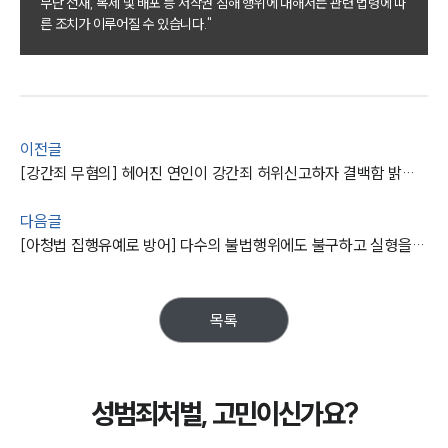
무단 전재, 복제 및 배포 등 저작권 침해 행위에 대해서는 관련 법령에 따
른 조치가 이루어질 수 있습니다."
주요 업무사례
사례분석/최신동향
법률정보
법률지식인
고객후기
이전글
[강간죄 무혐의] 헤어진 연인이 강간죄 허위신고하자 결백함 밝혀냄
업무분야
성범죄대응부 업무
다음글
전체
[아청법 집행유예로 방어] 다수의 불법행위에도 불구하고 실형을 면함
구성원 소개
목록
성범죄전문변호사
성범죄처벌, 고민이신가요?
소식/자료