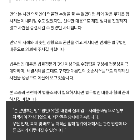
만약 본 사건 의뢰인이 억울한 누명을 풀 수 없었다면 위와 같은 무거운 형
사처분이 내려질 수도 있었지만, 신속한 대응으로 재판 절차를 진행하지
않고 사건을 종결시킬 수 있었던 사례입니다.
만약 위 사례와 비슷한 상황으로 곤란을 겪고 계시다면 언제든 법무법인
대륜으로 의뢰해 주시길 바랍니다.
팀소개
법무법인 대륜은 법률전문가 3인 이상으로 수행팀을 구성해 전문성을 극
대화하며, 해결사례를 토대로 구축한 대륜만의 소송시스템으로 의뢰하신
팀소개
대륜의 강점
사건을 성공으로 이끌어 오고 있습니다.
오시는 길
글로벌 파트너 로펌
본 소송과 관련하여 법률조력이 필요하시다면 법무법인 대륜과 함께 준비
고객의 소리
하시길 바랍니다.
통합검색
AI대륜
"본 콘텐츠는 법무법인(유한) 대륜의 실제 업무 사례를 바탕으로 일부
각색하여 작성되었으며, 저작권은 당사에 귀속됩니다.
무단 전재, 복제 및 배포 등 저작권 침해 행위에 대해서는 관련 법령에 따
업무사례
른 조치가 이루어질 수 있습니다."