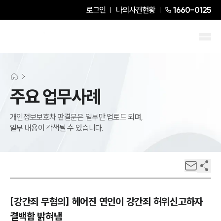
로그인
나의사건현황
1660-0125
주요 업무사례
개인정보보호차 판결문은 일부만 업로드 되며,
일부 내용이 각색될 수 있습니다.
[강간죄 무혐의] 헤어진 연인이 강간죄 허위신고하자
결백함 밝혀냄