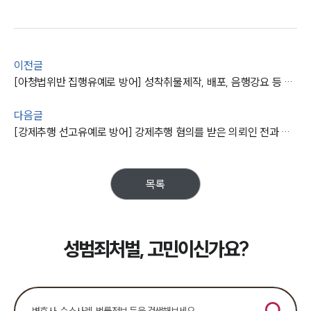
주요 업무사례
사례분석/최신동향
법률정보
법률지식인
고객후기
이전글
[아청법위반 집행유예로 방어] 성착취물제작, 배포, 음행강요 등 정황 뚜렷했으나 실형을 면함
업무분야
다음글
[강제추행 선고유예로 방어] 강제추행 혐의를 받은 의뢰인 전과 남지 않도록 조력
성범죄대응부 업무
전체
목록
구성원 소개
성범죄전문변호사
성범죄처벌, 고민이신가요?
소식/자료
언론보도