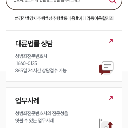
공지사항
법률 블로그
법률서식
뉴스레터/브로슈어
#강간
#강제추행
#성추행
#통매음
#카메라등이용촬영죄
세미나
대륜법률상담예약
대륜법률 상담
대륜법률상담예약
성범죄전문변호사 

 1660-0125 

365일 24시간 상담접수 가능
업무사례
성범죄전문변호사의 전문성을 

엿볼 수 있는 업무사례