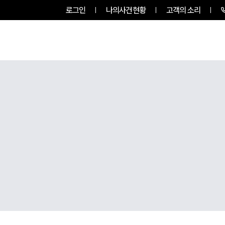
로그인
나의사건현황
고객의 소리
팀소개
업무사례
업무분야