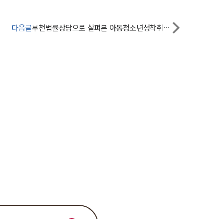
팀소개
대륜의 강점
다음글
부천법률상담으로 살펴본 아동청소년성착취물 단순소지 처벌될까?
오시는 길
글로벌 파트너 로펌
고객의 소리
통합검색
AI대륜
업무사례
주요 업무사례
사례분석/최신동향
법률정보