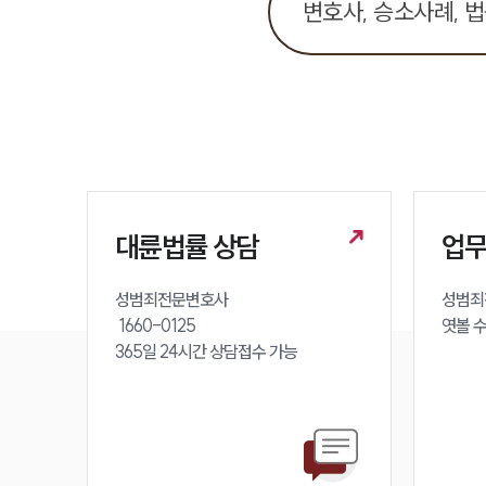
대륜법률 상담
업
성범죄전문변호사 

성범죄
 1660-0125 

엿볼 
365일 24시간 상담접수 가능