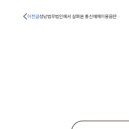
이전글
성남법무법인에서 살펴본 통신매체이용음란죄 미성년자통매음 피소 사건은?