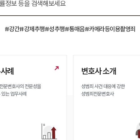
#강간
#강제추행
#성추행
#통매음
#카메라등이용촬영죄
무사례
변호사 소개
전문변호사의 전문성을 

성범죄 사건 대응에 강한 

수 있는 업무사례
성범죄전문변호사