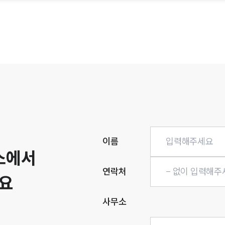
히
이름
소에서
연락처
요
사무소