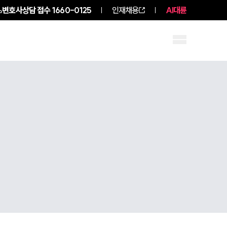
변호사상담 접수
1660-0125
인재채용
AI대륜
구성원 소개
소식/자료