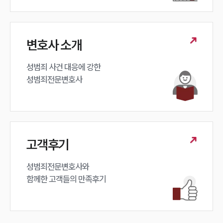
구성원 소개
변호사 소개
성범죄전문변호사
성범죄 사건 대응에 강한 

소식/자료
성범죄전문변호사
언론보도
공지사항
법률 블로그
법률서식
뉴스레터/브로슈어
고객후기
세미나
성범죄전문변호사와

함께한 고객들의 만족후기
대륜법률상담예약
대륜법률상담예약