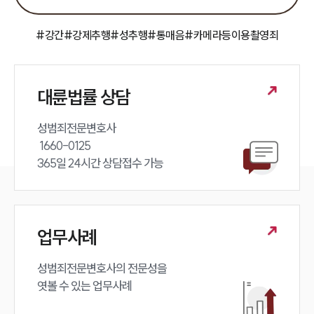
팀소개
대륜의 강점
오시는 길
#강간
#강제추행
#성추행
#통매음
#카메라등이용촬영죄
글로벌 파트너 로펌
고객의 소리
통합검색
AI대륜
대륜법률 상담
업무사례
성범죄전문변호사 

 1660-0125 

주요 업무사례
365일 24시간 상담접수 가능
사례분석/최신동향
법률정보
법률지식인
고객후기
업무사례
업무분야
성범죄전문변호사의 전문성을 

엿볼 수 있는 업무사례
성범죄대응부 업무
전체