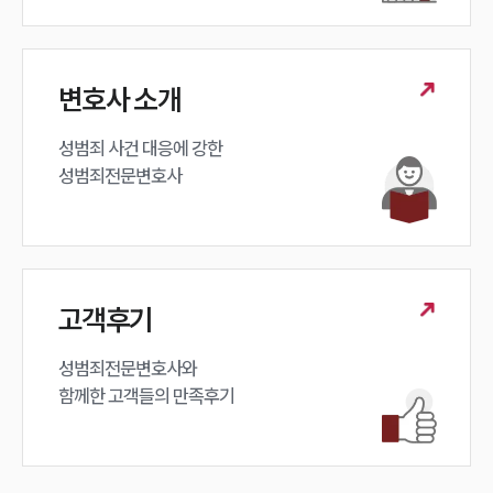
구성원 소개
변호사 소개
성범죄전문변호사
성범죄 사건 대응에 강한 

소식/자료
성범죄전문변호사
언론보도
공지사항
법률 블로그
법률서식
뉴스레터/브로슈어
고객후기
세미나
성범죄전문변호사와

함께한 고객들의 만족후기
대륜법률상담예약
대륜법률상담예약