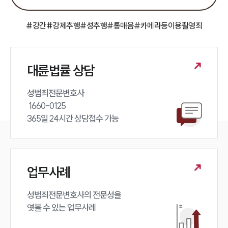
팀소개
대륜의 강점
오시는 길
#강간
#강제추행
#성추행
#통매음
#카메라등이용촬영죄
글로벌 파트너 로펌
고객의 소리
통합검색
AI대륜
대륜법률 상담
업무사례
성범죄전문변호사 

 1660-0125 

주요 업무사례
365일 24시간 상담접수 가능
사례분석/최신동향
법률정보
법률지식인
고객후기
업무사례
업무분야
성범죄전문변호사의 전문성을 

엿볼 수 있는 업무사례
성범죄대응부 업무
전체