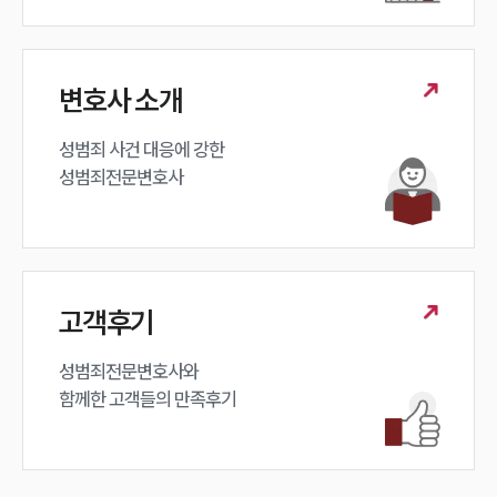
구성원 소개
변호사 소개
성범죄전문변호사
성범죄 사건 대응에 강한 

소식/자료
성범죄전문변호사
언론보도
공지사항
법률 블로그
법률서식
뉴스레터/브로슈어
고객후기
세미나
성범죄전문변호사와

함께한 고객들의 만족후기
대륜법률상담예약
대륜법률상담예약