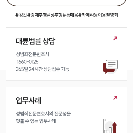
팀소개
대륜의 강점
오시는 길
#강간
#강제추행
#성추행
#통매음
#카메라등이용촬영죄
글로벌 파트너 로펌
고객의 소리
통합검색
AI대륜
대륜법률 상담
업무사례
성범죄전문변호사 

 1660-0125 

주요 업무사례
365일 24시간 상담접수 가능
사례분석/최신동향
법률정보
법률지식인
고객후기
업무사례
업무분야
성범죄전문변호사의 전문성을 

엿볼 수 있는 업무사례
성범죄대응부 업무
전체