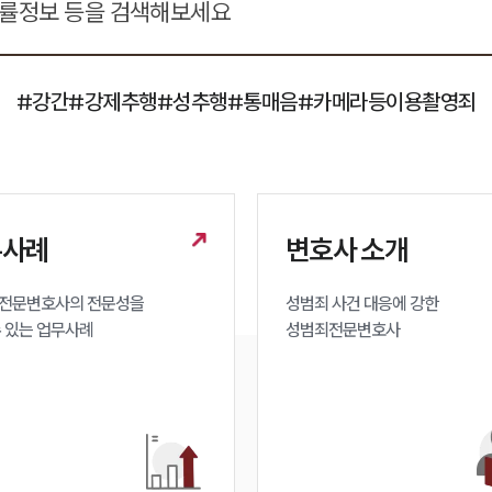
#강간
#강제추행
#성추행
#통매음
#카메라등이용촬영죄
무사례
변호사 소개
전문변호사의 전문성을 

성범죄 사건 대응에 강한 

수 있는 업무사례
성범죄전문변호사