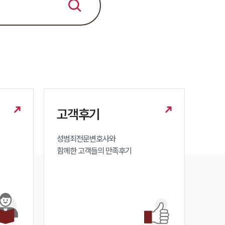
법률지식인
고객후기
업무분야
성범죄대응부 업무
고객후기
전체
성범죄전문변호사와

구성원 소개
함께한 고객들의 만족후기
성범죄전문변호사
소식/자료