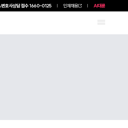
변호사상담 접수
1660-0125
인재채용
AI대륜
구성원 소개
소식/자료