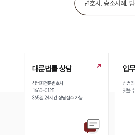
대륜법률 상담
업
성범죄전문변호사 

성범죄
 1660-0125 

엿볼 
365일 24시간 상담접수 가능