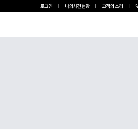
로그인
나의사건현황
고객의 소리
팀소개
업무사례
업무분야