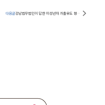
팀소개
대륜의 강점
다음글
강남법무법인이 답한 미성년자 가출유도 형량은?
오시는 길
글로벌 파트너 로펌
고객의 소리
통합검색
AI대륜
업무사례
주요 업무사례
사례분석/최신동향
법률정보