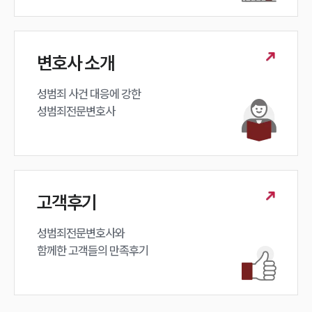
구성원 소개
변호사 소개
성범죄전문변호사
성범죄 사건 대응에 강한 

소식/자료
성범죄전문변호사
언론보도
공지사항
법률 블로그
법률서식
뉴스레터/브로슈어
고객후기
세미나
성범죄전문변호사와

함께한 고객들의 만족후기
대륜법률상담예약
대륜법률상담예약