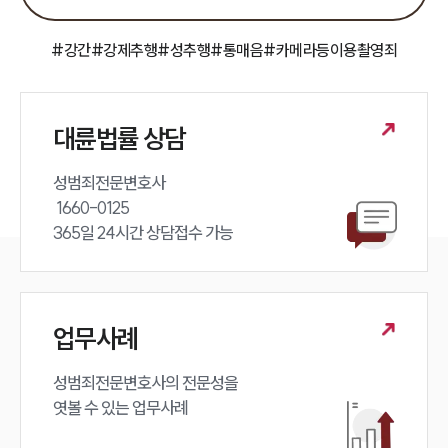
팀소개
대륜의 강점
오시는 길
#강간
#강제추행
#성추행
#통매음
#카메라등이용촬영죄
글로벌 파트너 로펌
고객의 소리
통합검색
AI대륜
대륜법률 상담
업무사례
성범죄전문변호사 

 1660-0125 

주요 업무사례
365일 24시간 상담접수 가능
사례분석/최신동향
법률정보
법률지식인
고객후기
업무사례
업무분야
성범죄전문변호사의 전문성을 

엿볼 수 있는 업무사례
성범죄대응부 업무
전체